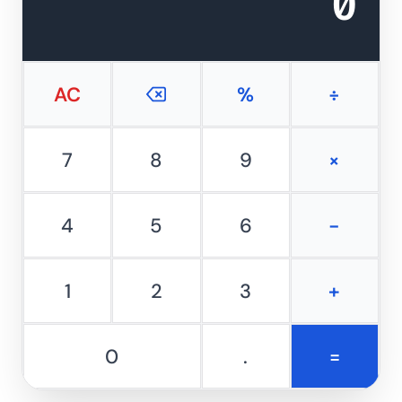
0
AC
%
÷
7
8
9
×
4
5
6
−
1
2
3
+
0
.
=