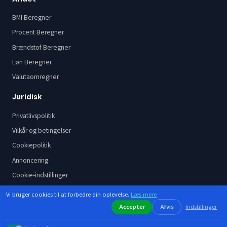
BMI Beregner
Procent Beregner
Brændstof Beregner
Løn Beregner
Valutaomregner
Juridisk
Privatlivspolitik
Vilkår og betingelser
Cookiepolitik
Annoncering
Cookie-indstillinger
Vi bruger cookies til at forbedre din oplevelse.
Læs mere
Accepter
Afvis
Indstillinger
Instagram
Facebook