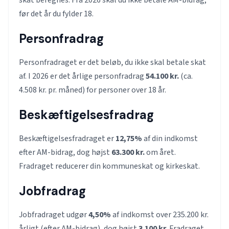
før det år du fylder 18.
Personfradrag
Personfradraget er det beløb, du ikke skal betale skat
af. I 2026 er det årlige personfradrag
54.100 kr.
(ca.
4.508 kr. pr. måned) for personer over 18 år.
Beskæftigelsesfradrag
Beskæftigelsesfradraget er
12,75%
af din indkomst
efter AM-bidrag, dog højst
63.300 kr.
om året.
Fradraget reducerer din kommuneskat og kirkeskat.
Jobfradrag
Jobfradraget udgør
4,50%
af indkomst over 235.200 kr.
årligt (efter AM-bidrag), dog højst
3.100 kr.
Fradraget