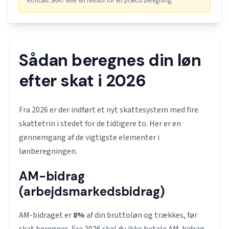
Kontakt SKAT eller en revisor for en præcis beregning.
Sådan beregnes din løn
efter skat i 2026
Fra 2026 er der indført et nyt skattesystem med fire
skattetrin i stedet for de tidligere to. Her er en
gennemgang af de vigtigste elementer i
lønberegningen.
AM-bidrag
(arbejdsmarkedsbidrag)
AM-bidraget er
8%
af din bruttoløn og trækkes, før
skat beregnes. Fra 2026 skal du ikke betale AM-bidrag,