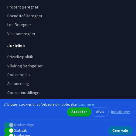
Procent Beregner
Brændstof Beregner
Løn Beregner
Valutaomregner
Juridisk
Privatlivspolitik
Vilkår og betingelser
Cookiepolitik
Annoncering
Cookie-indstillinger
Vi bruger cookies til at forbedre din oplevelse.
Læs mere
Accepter
Afvis
Indstillinger
Instagram
Facebook
Nødvendige
© 2026 Lommeregner.io — Gratis online beregnere
Statistik
Gem valg