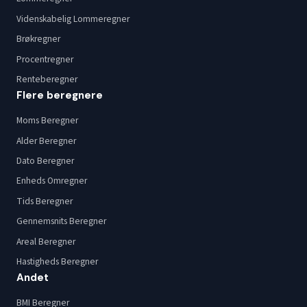
Videnskabelig Lommeregner
Brøkregner
Procentregner
Renteberegner
Flere beregnere
Moms Beregner
Alder Beregner
Dato Beregner
Enheds Omregner
Tids Beregner
Gennemsnits Beregner
Areal Beregner
Hastigheds Beregner
Andet
BMI Beregner