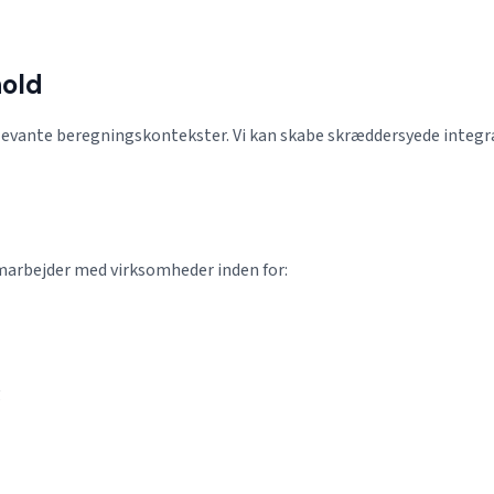
hold
elevante beregningskontekster. Vi kan skabe skræddersyede integr
amarbejder med virksomheder inden for:
g