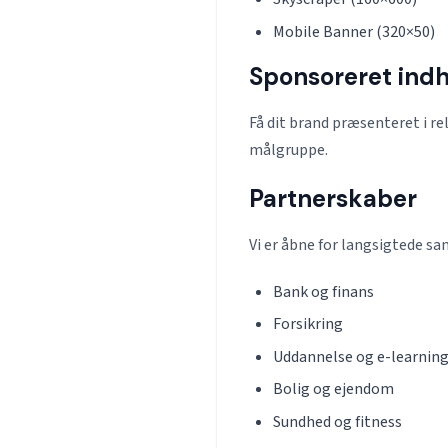
Mobile Banner (320×50)
Sponsoreret ind
Få dit brand præsenteret i r
målgruppe.
Partnerskaber
Vi er åbne for langsigtede s
Bank og finans
Forsikring
Uddannelse og e-learnin
Bolig og ejendom
Sundhed og fitness