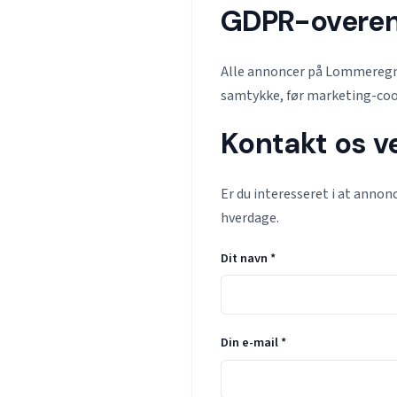
GDPR-overe
Alle annoncer på Lommeregne
samtykke, før marketing-cook
Kontakt os 
Er du interesseret i at annon
hverdage.
Dit navn *
Din e-mail *