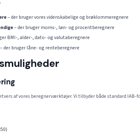
e
ere
– der bruger vores videnskabelige og brøklommeregnere
ændige
– der bruger moms-, løn- og procentberegnere
ger BMI-, alder-, dato- og valutaberegnere
– der bruger låne- og renteberegnere
smuligheder
ring
vers af vores beregnerværktøjer. Vi tilbyder både standard IAB-f
250)