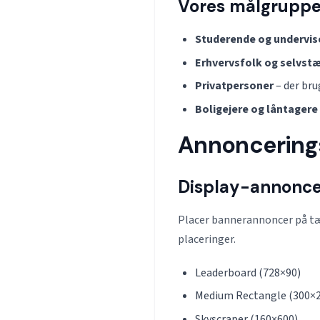
Vores målgrupp
Studerende og undervis
Erhvervsfolk og selvst
Privatpersoner
– der bru
Boligejere og låntagere
Annoncering
Display-annonce
Placer bannerannoncer på tæt
placeringer.
Leaderboard (728×90)
Medium Rectangle (300×
Skyscraper (160×600)