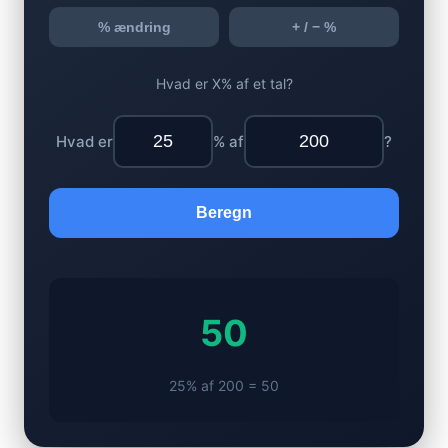
% ændring
+ / − %
Hvad er X% af et tal?
Hvad er
% af
?
Beregn
50
25% af 200 = 50