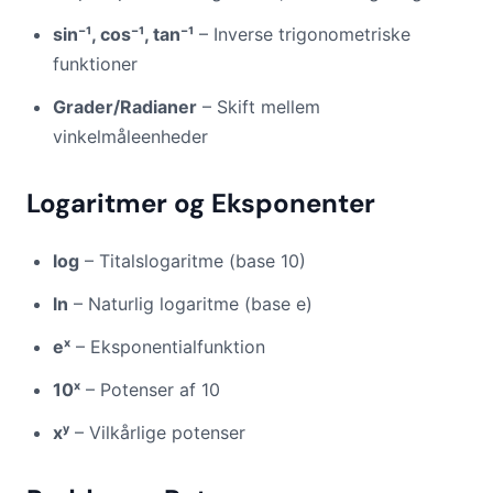
sin⁻¹, cos⁻¹, tan⁻¹
– Inverse trigonometriske
funktioner
Grader/Radianer
– Skift mellem
vinkelmåleenheder
Logaritmer og Eksponenter
log
– Titalslogaritme (base 10)
ln
– Naturlig logaritme (base e)
eˣ
– Eksponentialfunktion
10ˣ
– Potenser af 10
xʸ
– Vilkårlige potenser