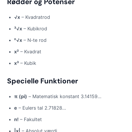
Rødder og Potenser
√x
– Kvadratrod
³√x
– Kubikrod
ⁿ√x
– N-te rod
x²
– Kvadrat
x³
– Kubik
Specielle Funktioner
π (pi)
– Matematisk konstant 3.14159…
e
– Eulers tal 2.71828…
n!
– Fakultet
|x|
– Absolut værdi