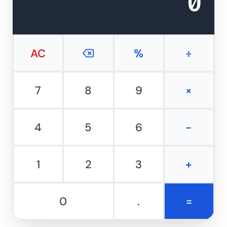
0
AC
%
÷
7
8
9
×
4
5
6
−
1
2
3
+
0
.
=