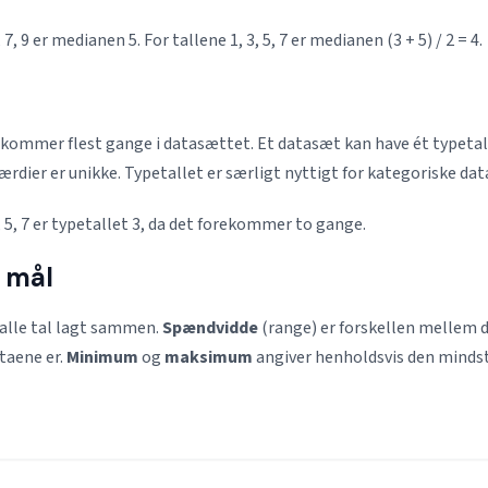
, 7, 9 er medianen 5. For tallene 1, 3, 5, 7 er medianen (3 + 5) / 2 = 4.
rekommer flest gange i datasættet. Et datasæt kan have ét typetal
 værdier er unikke. Typetallet er særligt nyttigt for kategoriske dat
3, 5, 7 er typetallet 3, da det forekommer to gange.
e mål
 alle tal lagt sammen.
Spændvidde
(range) er forskellen mellem 
ataene er.
Minimum
og
maksimum
angiver henholdsvis den mindst