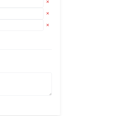
×
×
×