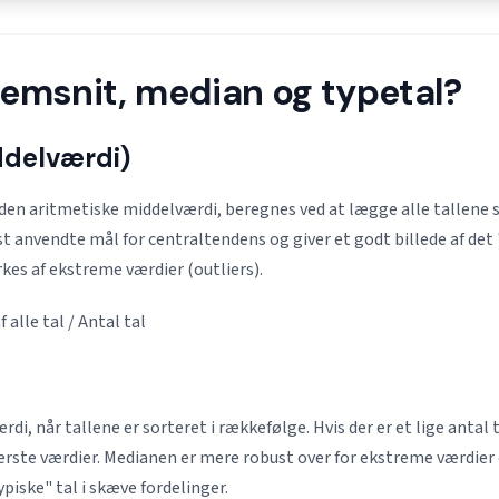
emsnit, median og typetal?
delværdi)
den aritmetiske middelværdi, beregnes ved at lægge alle tallene
st anvendte mål for centraltendens og giver et godt billede af det 
es af ekstreme værdier (outliers).
alle tal / Antal tal
di, når tallene er sorteret i rækkefølge. Hvis der er et lige antal 
rste værdier. Medianen er mere robust over for ekstreme værdier
ypiske" tal i skæve fordelinger.