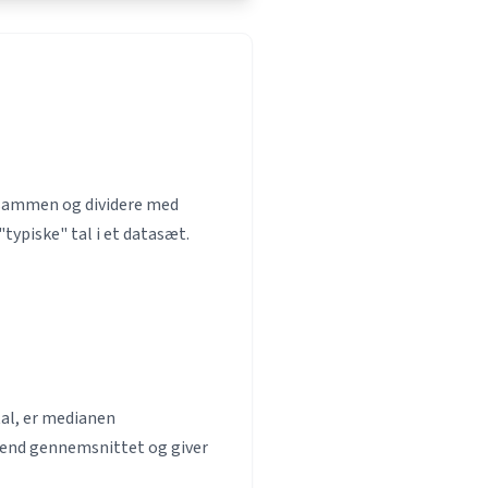
 sammen og dividere med
"typiske" tal i et datasæt.
tal, er medianen
 end gennemsnittet og giver