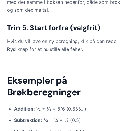
med det samme i boksen nedenfor, både som brøk
og som decimaltal.
Trin 5: Start forfra (valgfrit)
Hvis du vil lave en ny beregning, klik på den røde
Ryd
knap for at nulstille alle felter.
Eksempler på
Brøkberegninger
Addition:
½ + ⅓ = 5/6 (0.833...)
Subtraktion:
¾ − ¼ = ½ (0.5)