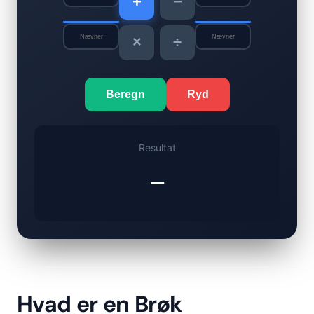
+
−
×
÷
Beregn
Ryd
Resultat
–
Hvad er en Brøk