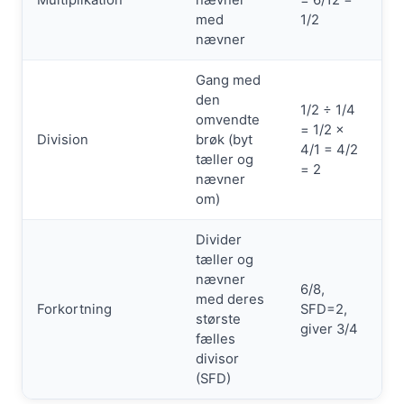
Multiplikation
nævner
= 6/12 =
med
1/2
nævner
Gang med
den
1/2 ÷ 1/4
omvendte
= 1/2 ×
Division
brøk (byt
4/1 = 4/2
tæller og
= 2
nævner
om)
Divider
tæller og
nævner
6/8,
med deres
Forkortning
SFD=2,
største
giver 3/4
fælles
divisor
(SFD)