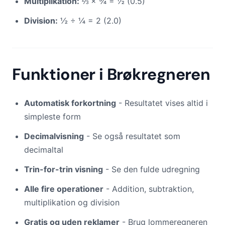
Multiplikation:
⅔ × ¾ = ½ (0.5)
Division:
½ ÷ ¼ = 2 (2.0)
Funktioner i Brøkregneren
Automatisk forkortning
- Resultatet vises altid i
simpleste form
Decimalvisning
- Se også resultatet som
decimaltal
Trin-for-trin visning
- Se den fulde udregning
Alle fire operationer
- Addition, subtraktion,
multiplikation og division
Gratis og uden reklamer
- Brug lommeregneren