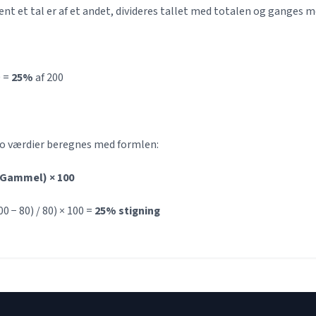
nt et tal er af et andet, divideres tallet med totalen og ganges m
0 =
25%
af 200
 værdier beregnes med formlen:
 Gammel) × 100
0 − 80) / 80) × 100 =
25% stigning