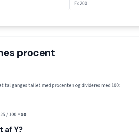
nes procent
 et tal ganges tallet med procenten og divideres med 100:
25 / 100 =
50
t af Y?