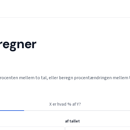
regner
 procenten mellem to tal, eller beregn procentændringen mellem t
X er hvad % af Y?
af tallet