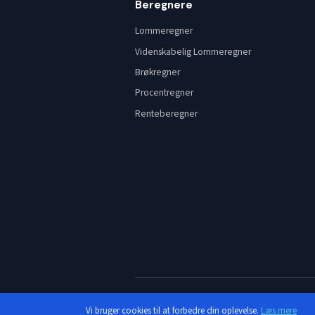
Beregnere
Lommeregner
Videnskabelig Lommeregner
Brøkregner
Procentregner
Renteberegner
Vi bruger cookies til at forbedre din oplevelse.
Læs mere