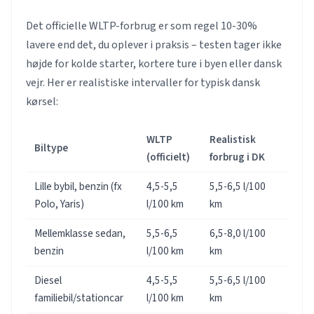
Det officielle WLTP-forbrug er som regel 10-30%
lavere end det, du oplever i praksis – testen tager ikke
højde for kolde starter, kortere ture i byen eller dansk
vejr. Her er realistiske intervaller for typisk dansk
kørsel:
WLTP
Realistisk
Biltype
(officielt)
forbrug i DK
Lille bybil, benzin (fx
4,5-5,5
5,5-6,5 l/100
Polo, Yaris)
l/100 km
km
Mellemklasse sedan,
5,5-6,5
6,5-8,0 l/100
benzin
l/100 km
km
Diesel
4,5-5,5
5,5-6,5 l/100
familiebil/stationcar
l/100 km
km