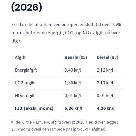
(2026)
En stor del af prisen ved pumpen er skat. Ud over 25%
moms betaler du energi-, CO2- og NOx-afgift på hver
liter:
Afgift
Benzin (95)
Diesel (B7)
Energiafgift
3,49 kr./l
2,12 kr./l
CO2-afgift
1,86 kr./l
2,13 kr./l
NOx-afgift
0,01 kr./l
0,01 kr./l
I alt (ekskl. moms)
5,36 kr./l
4,26 kr./l
Kilde: Circle K Erhverv, afgiftsoversigt 2026. Herudover lægges
25% moms oveni den samlede pris (produkt + afgifter).