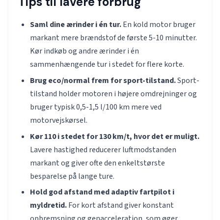
Tips til lavere forbrug
Saml dine ærinder i én tur.
En kold motor bruger
markant mere brændstof de første 5-10 minutter.
Kør indkøb og andre ærinder i én
sammenhængende tur i stedet for flere korte.
Brug eco/normal frem for sport-tilstand.
Sport-
tilstand holder motoren i højere omdrejninger og
bruger typisk 0,5-1,5 l/100 km mere ved
motorvejskørsel.
Kør 110 i stedet for 130 km/t, hvor det er muligt.
Lavere hastighed reducerer luftmodstanden
markant og giver ofte den enkeltstørste
besparelse på lange ture.
Hold god afstand med adaptiv fartpilot i
myldretid.
For kort afstand giver konstant
opbremsning og genacceleration, som øger