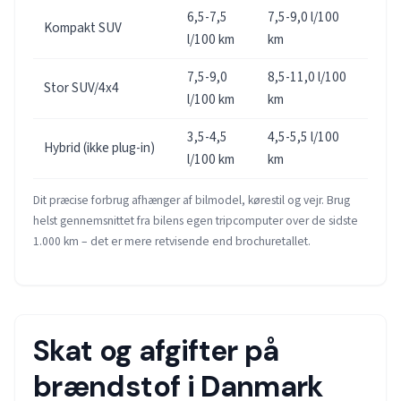
6,5-7,5
7,5-9,0 l/100
Kompakt SUV
l/100 km
km
7,5-9,0
8,5-11,0 l/100
Stor SUV/4x4
l/100 km
km
3,5-4,5
4,5-5,5 l/100
Hybrid (ikke plug-in)
l/100 km
km
Dit præcise forbrug afhænger af bilmodel, kørestil og vejr. Brug
helst gennemsnittet fra bilens egen tripcomputer over de sidste
1.000 km – det er mere retvisende end brochuretallet.
Skat og afgifter på
brændstof i Danmark