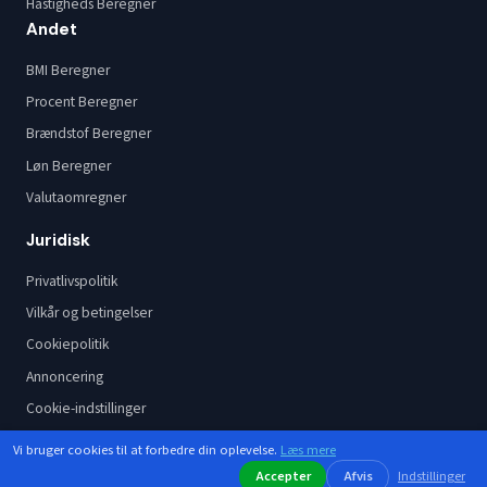
Hastigheds Beregner
Andet
BMI Beregner
Procent Beregner
Brændstof Beregner
Løn Beregner
Valutaomregner
Juridisk
Privatlivspolitik
Vilkår og betingelser
Cookiepolitik
Annoncering
Cookie-indstillinger
Vi bruger cookies til at forbedre din oplevelse.
Læs mere
Accepter
Afvis
Indstillinger
Instagram
Facebook