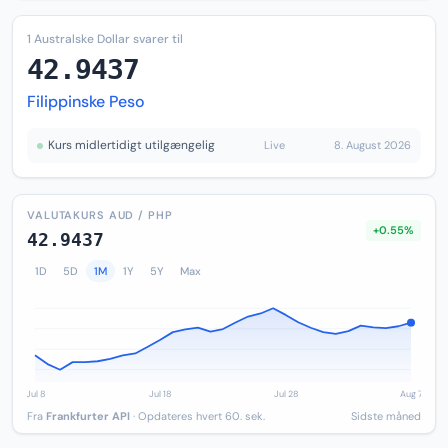
1 Australske Dollar svarer til
42.9437
Filippinske Peso
Kurs midlertidigt utilgængelig
Live
8. August 2026
VALUTAKURS AUD / PHP
+0.55%
42.9437
1D
5D
1M
1Y
5Y
Max
Fra
Frankfurter API
· Opdateres hvert 60. sek.
Sidste måned