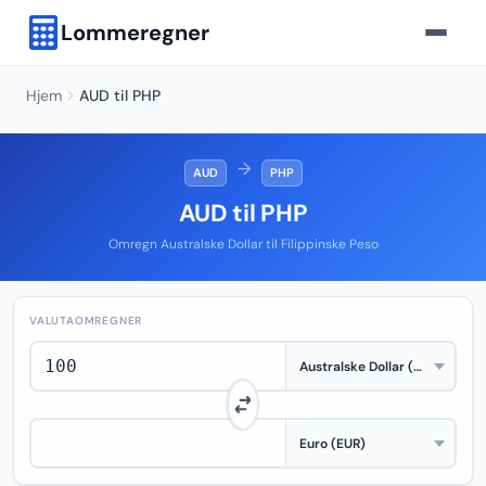
Lommeregner
Hjem
AUD til PHP
→
AUD
PHP
AUD til PHP
Omregn Australske Dollar til Filippinske Peso
VALUTAOMREGNER