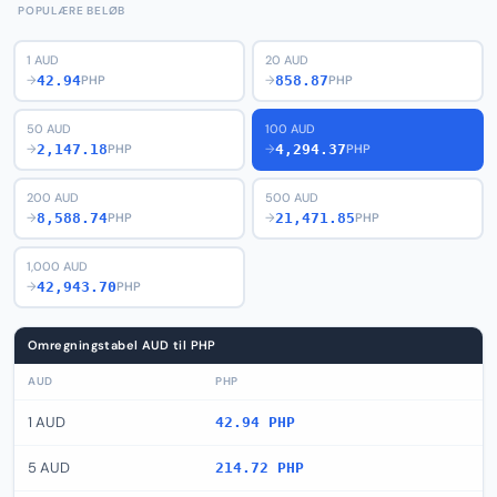
POPULÆRE BELØB
1 AUD
20 AUD
42.94
858.87
→
PHP
→
PHP
50 AUD
100 AUD
2,147.18
4,294.37
→
PHP
→
PHP
200 AUD
500 AUD
8,588.74
21,471.85
→
PHP
→
PHP
1,000 AUD
42,943.70
→
PHP
Omregningstabel AUD til PHP
AUD
PHP
1 AUD
42.94 PHP
5 AUD
214.72 PHP