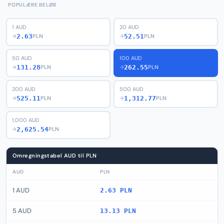
POPULÆRE BELØB
1 AUD
20 AUD
2.63
52.51
→
PLN
→
PLN
50 AUD
100 AUD
131.28
262.55
→
PLN
→
PLN
200 AUD
500 AUD
525.11
1,312.77
→
PLN
→
PLN
1,000 AUD
2,625.54
→
PLN
Omregningstabel AUD til PLN
AUD
PLN
1 AUD
2.63 PLN
5 AUD
13.13 PLN