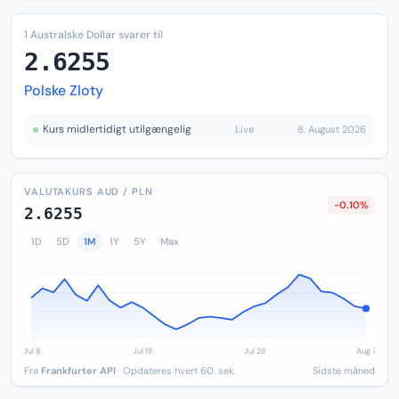
1 Australske Dollar svarer til
2.6255
Polske Zloty
Kurs midlertidigt utilgængelig
Live
8. August 2026
VALUTAKURS AUD / PLN
-0.10%
2.6255
1D
5D
1M
1Y
5Y
Max
Fra
Frankfurter API
· Opdateres hvert 60. sek.
Sidste måned