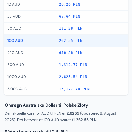
10 AUD
26.26 PLN
25 AUD
65.64 PLN
50 AUD
131.28 PLN
100 AUD
262.55 PLN
250 AUD
656.38 PLN
500 AUD
1,312.77 PLN
1,000 AUD
2,625.54 PLN
5,000 AUD
13,127.70 PLN
Omregn Australske Dollar til Polske Zloty
Den aktuelle kurs for AUD til PLN er
2.6255
(opdateret
8. August
2026
). Det betyder, at 100 AUD svarer til
262.55
PLN.
Sådan beregner du AUD til PLN