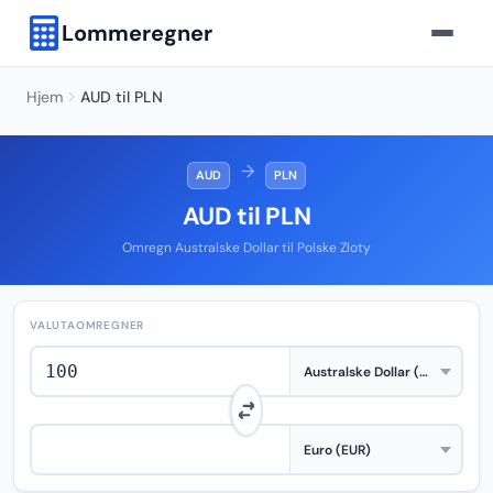
Lommeregner
Hjem
AUD til PLN
→
AUD
PLN
AUD til PLN
Omregn Australske Dollar til Polske Zloty
VALUTAOMREGNER