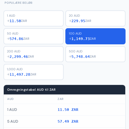
POPULÆRE BELØB
1 AUD
20 AUD
11.50
229.95
→
ZAR
→
ZAR
50 AUD
100 AUD
574.86
1,149.73
→
ZAR
→
ZAR
200 AUD
500 AUD
2,299.46
5,748.64
→
ZAR
→
ZAR
1,000 AUD
11,497.28
→
ZAR
Omregningstabel AUD til ZAR
AUD
ZAR
1 AUD
11.50 ZAR
5 AUD
57.49 ZAR