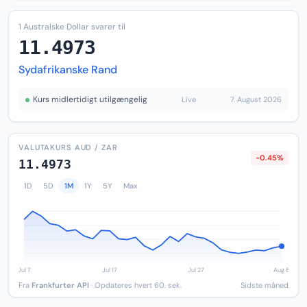
1 Australske Dollar svarer til
11.4973
Sydafrikanske Rand
Kurs midlertidigt utilgængelig
Live
7. August 2026
VALUTAKURS AUD / ZAR
-0.45%
11.4973
1D
5D
1M
1Y
5Y
Max
Fra
Frankfurter API
· Opdateres hvert 60. sek.
Sidste måned