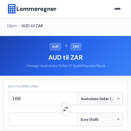
Lommeregner
Hjem
AUD til ZAR
→
AUD
ZAR
AUD til ZAR
Omregn Australske Dollar til Sydafrikanske Rand
VALUTAOMREGNER