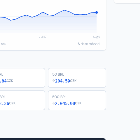
 sek.
Sidste måned
RL
50 BRL
.84
204.59
CZK
→
CZK
BRL
500 BRL
8.36
2,045.90
CZK
→
CZK