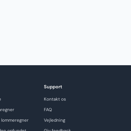
Support
e
Kontakt os
regner
FAQ
 lommeregner
Vejledning
den opfundet
Giv feedback