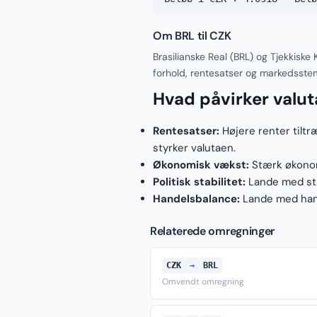
Om BRL til CZK
Brasilianske Real (BRL) og Tjekkisk
forhold, rentesatser og markedsste
Hvad påvirker valu
Rentesatser:
Højere renter tiltr
styrker valutaen.
Økonomisk vækst:
Stærk økonomi
Politisk stabilitet:
Lande med stab
Handelsbalance:
Lande med hand
Relaterede omregninger
CZK
→
BRL
Omvendt omregning