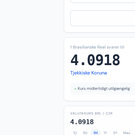
1 Brasilianske Real svarer til
4.0918
Tjekkiske Koruna
Kurs midlertidigt utilgængelig
VALUTAKURS BRL / CZK
4.0918
1D
5D
1M
1Y
5Y
Max