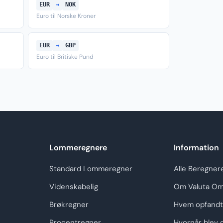
EUR
→
NOK
Euro til Norske Kroner
EUR
→
GBP
Euro til Britiske Pund
Lommeregnere
Information
Standard Lommeregner
Alle Beregner
Videnskabelig
Om Valuta Om
Brøkregner
Hvem opfandt
Procentregner
Hvornår blev 