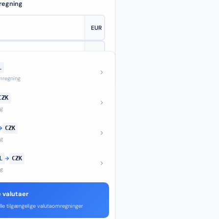
regning
L
—
regning
CZK
ng
→
CZK
ng
L
→
CZK
ng
e valutaer
lle tilgængelige valutaomregninger