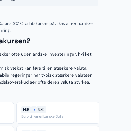
e Koruna (CZK) valutakursen påvirkes af økonomiske
mning.
takursen?
ækker ofte udenlandske investeringer, hvilket
sk vækst kan føre til en stærkere valuta.
ile regeringer har typisk stærkere valutaer.
elsoverskud ser ofte deres valuta styrkes.
EUR
→
USD
Euro til Amerikanske Dollar