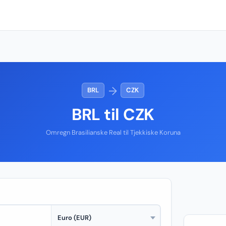
→
BRL
CZK
BRL til CZK
Omregn Brasilianske Real til Tjekkiske Koruna