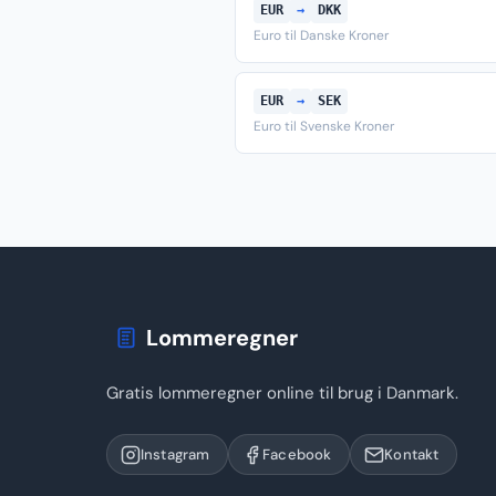
EUR
→
DKK
Euro til Danske Kroner
EUR
→
SEK
Euro til Svenske Kroner
Lommeregner
Gratis lommeregner online til brug i Danmark.
Instagram
Facebook
Kontakt