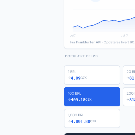
Fra
Frankfurter API
· Opdateres hvert 60.
POPULÆRE BELØB
1 BRL
20 B
4.09
81
→
CZK
→
100 BRL
200 
409.18
81
→
CZK
→
1,000 BRL
4,091.80
→
CZK