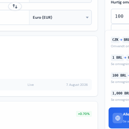
Hurtig om
CZK
→
BR
Omvendt om
1 BRL
→
Se omregni
100 BRL
Se omregni
Live
7. August 2026
1,000 BR
Se omregni
+0.70%
All
Se a