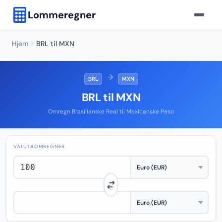
Lommeregner
Hjem
BRL til MXN
→
BRL
MXN
BRL til MXN
Omregn Brasilianske Real til Mexicanske Peso
VALUTAOMREGNER