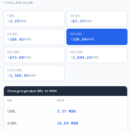
POPULÆRE BELØB
1 BRL
20 BRL
3.37
67.37
→
MXN
→
MXN
50 BRL
100 BRL
168.42
336.84
→
MXN
→
MXN
200 BRL
500 BRL
673.69
1,684.22
→
MXN
→
MXN
1,000 BRL
3,368.45
→
MXN
Omregningstabel BRL til MXN
BRL
MXN
1 BRL
3.37 MXN
5 BRL
16.84 MXN