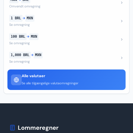
Omvendt omregning
1 BRL
→
MXN
Se omregning
100 BRL
→
MXN
Se omregning
1,000 BRL
→
MXN
Se omregning
Alle valutaer
Se alle tilgængelige valutaomregninger
Lommeregner