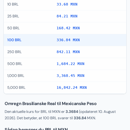
10 BRL
33.68 MXN
25 BRL
84.21 MXN
50 BRL
168.42 MXN
100 BRL
336.84 MXN
250 BRL
842.11 MXN
500 BRL
1,684.22 MXN
1,000 BRL
3,368.45 MXN
5,000 BRL
16,842.24 MXN
Omregn Brasilianske Real til Mexicanske Peso
Den aktuelle kurs for BRL til MXN er
3.3684
(opdateret
10. August
2026
). Det betyder, at 100 BRL svarer til
336.84
MXN.
Sådan beregner du BRL til MXN