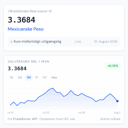
1 Brasilianske Real svarer til
3.3684
Mexicanske Peso
Kurs midlertidigt utilgængelig
Live
10. August 2026
VALUTAKURS BRL / MXN
+0.15%
3.3684
1D
5D
1M
1Y
5Y
Max
Fra
Frankfurter API
· Opdateres hvert 60. sek.
Sidste måned