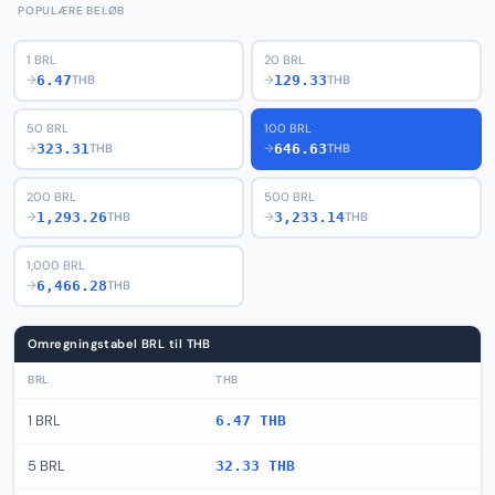
POPULÆRE BELØB
1 BRL
20 BRL
6.47
129.33
→
THB
→
THB
50 BRL
100 BRL
323.31
646.63
→
THB
→
THB
200 BRL
500 BRL
1,293.26
3,233.14
→
THB
→
THB
1,000 BRL
6,466.28
→
THB
Omregningstabel BRL til THB
BRL
THB
1 BRL
6.47 THB
5 BRL
32.33 THB