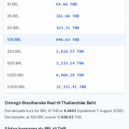
10 BRL
64.66 THB
25 BRL
161.66 THB
50 BRL
323.31 THB
100 BRL
646.63 THB
250 BRL
1,616.57 THB
500 BRL
3,233.14 THB
1,000 BRL
6,466.28 THB
5,000 BRL
32,331.41 THB
Omregn Brasilianske Real til Thailandske Baht
Den aktuelle kurs for BRL til THB er
6.4663
(opdateret
7. August 2026
).
Det betyder, at 100 BRL svarer til
646.63
THB.
Sådan beregner du BRL til THB