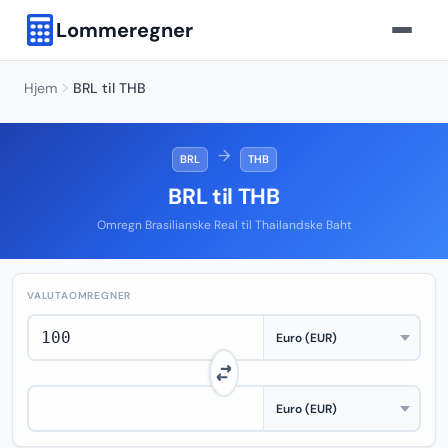
Lommeregner
Hjem
BRL til THB
→
BRL
THB
BRL til THB
Omregn Brasilianske Real til Thailandske Baht
VALUTAOMREGNER