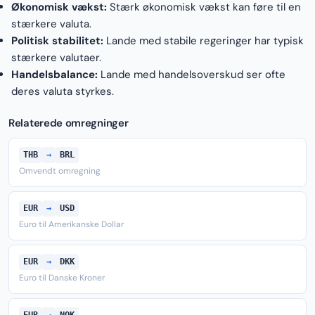
Økonomisk vækst:
Stærk økonomisk vækst kan føre til en
stærkere valuta.
Politisk stabilitet:
Lande med stabile regeringer har typisk
stærkere valutaer.
Handelsbalance:
Lande med handelsoverskud ser ofte
deres valuta styrkes.
Relaterede omregninger
THB
→
BRL
Omvendt omregning
EUR
→
USD
Euro til Amerikanske Dollar
EUR
→
DKK
Euro til Danske Kroner