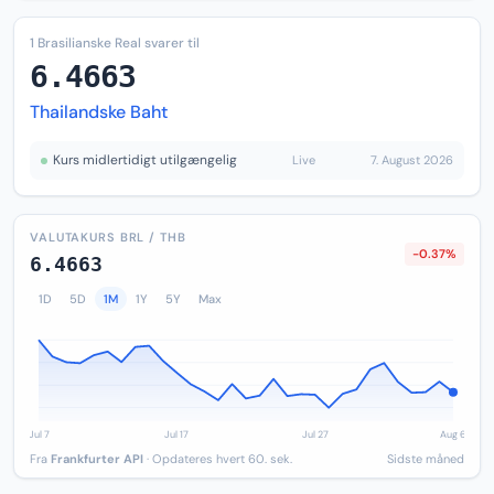
1 Brasilianske Real svarer til
6.4663
Thailandske Baht
Kurs midlertidigt utilgængelig
Live
7. August 2026
VALUTAKURS BRL / THB
-0.37%
6.4663
1D
5D
1M
1Y
5Y
Max
Fra
Frankfurter API
· Opdateres hvert 60. sek.
Sidste måned