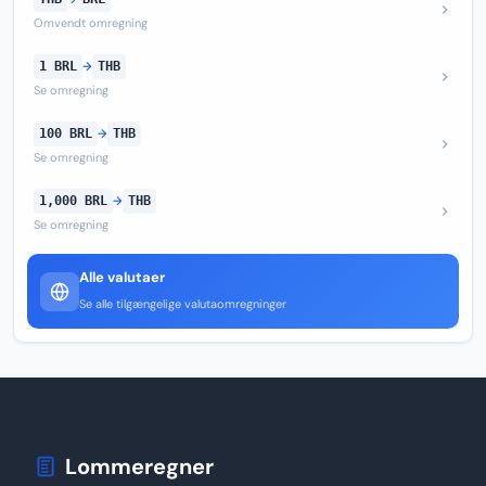
Omvendt omregning
1 BRL
→
THB
Se omregning
100 BRL
→
THB
Se omregning
1,000 BRL
→
THB
Se omregning
Alle valutaer
Se alle tilgængelige valutaomregninger
Lommeregner