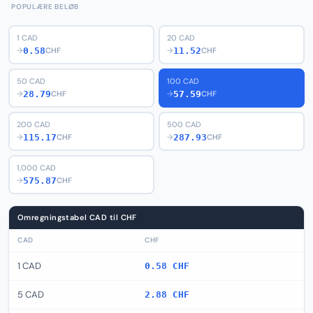
POPULÆRE BELØB
1 CAD
20 CAD
0.58
11.52
→
CHF
→
CHF
50 CAD
100 CAD
28.79
57.59
→
CHF
→
CHF
200 CAD
500 CAD
115.17
287.93
→
CHF
→
CHF
1,000 CAD
575.87
→
CHF
Omregningstabel CAD til CHF
CAD
CHF
1 CAD
0.58 CHF
5 CAD
2.88 CHF