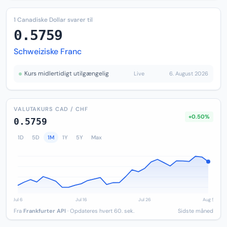
1 Canadiske Dollar svarer til
0.5759
Schweiziske Franc
Kurs midlertidigt utilgængelig
Live
6. August 2026
VALUTAKURS CAD / CHF
+0.50%
0.5759
1D
5D
1M
1Y
5Y
Max
Fra
Frankfurter API
· Opdateres hvert 60. sek.
Sidste måned