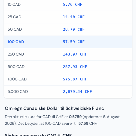
10 CAD
5.76 CHF
25 CAD
14.40 CHF
50 CAD
28.79 CHF
100 CAD
57.59 CHF
250 CAD
143.97 CHF
500 CAD
287.93 CHF
1,000 CAD
575.87 CHF
5,000 CAD
2,879.34 CHF
Omregn Canadiske Dollar til Schweiziske Franc
Den aktuelle kurs for CAD til CHF er
0.5759
(opdateret
6. August
2026
). Det betyder, at 100 CAD svarer til
57.59
CHF.
Sådan beregner du CAD til CHF