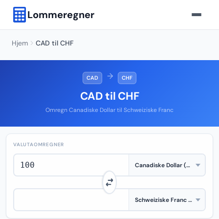
Lommeregner
Hjem
CAD til CHF
→
CAD
CHF
CAD til CHF
Omregn Canadiske Dollar til Schweiziske Franc
VALUTAOMREGNER