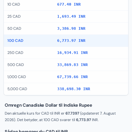
10 CAD
677.40 INR
25 CAD
1,693.49 INR
50 CAD
3,386.98 INR
100 CAD
6,773.97 INR
250 CAD
16,934.91 INR
500 CAD
33,869.83 INR
1,000 CAD
67,739.66 INR
5,000 CAD
338,698.30 INR
Omregn Canadiske Dollar til Indiske Rupee
Den aktuelle kurs for CAD til INR er
67.7397
(opdateret
7. August
2026
). Det betyder, at 100 CAD svarer til
6,773.97
INR.
Sådan beregner du CAD til INR