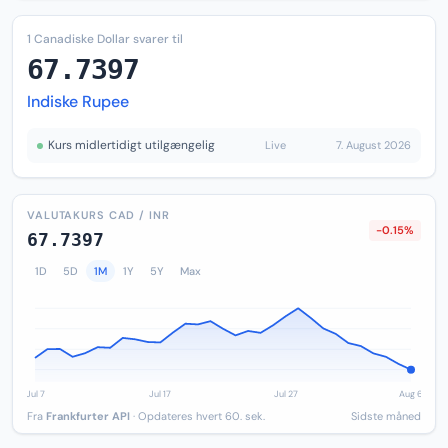
1 Canadiske Dollar svarer til
67.7397
Indiske Rupee
Kurs midlertidigt utilgængelig
Live
7. August 2026
VALUTAKURS CAD / INR
-0.15%
67.7397
1D
5D
1M
1Y
5Y
Max
Fra
Frankfurter API
· Opdateres hvert 60. sek.
Sidste måned