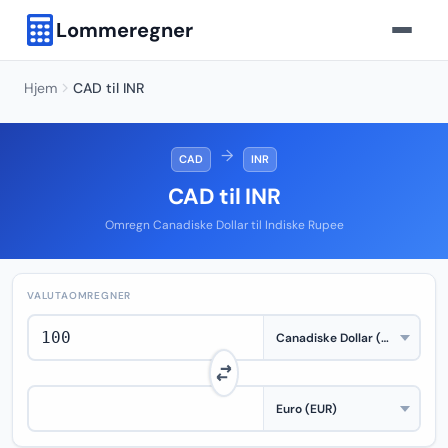
Lommeregner
Hjem
CAD til INR
→
CAD
INR
CAD til INR
Omregn Canadiske Dollar til Indiske Rupee
VALUTAOMREGNER