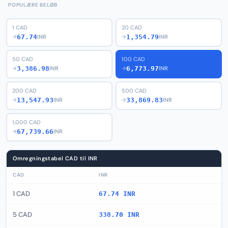
POPULÆRE BELØB
1 CAD
20 CAD
67.74
1,354.79
→
INR
→
INR
50 CAD
100 CAD
3,386.98
6,773.97
→
INR
→
INR
200 CAD
500 CAD
13,547.93
33,869.83
→
INR
→
INR
1,000 CAD
67,739.66
→
INR
Omregningstabel CAD til INR
CAD
INR
1 CAD
67.74 INR
5 CAD
338.70 INR