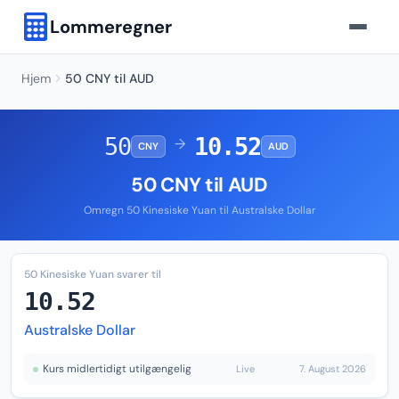
Lommeregner
Hjem
50 CNY til AUD
50
10.52
→
CNY
AUD
50 CNY til AUD
Omregn 50 Kinesiske Yuan til Australske Dollar
50 Kinesiske Yuan svarer til
10.52
Australske Dollar
Kurs midlertidigt utilgængelig
Live
7. August 2026