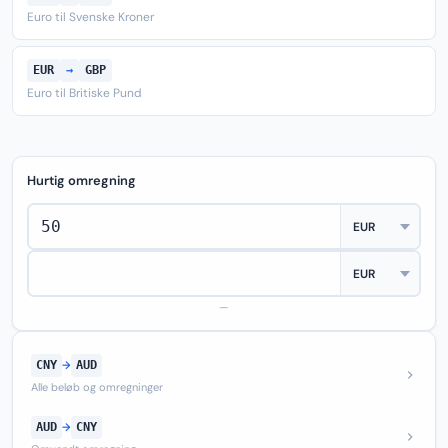
Euro til Svenske Kroner
EUR
→
GBP
Euro til Britiske Pund
Hurtig omregning
—
CNY
→
AUD
Alle beløb og omregninger
AUD
→
CNY