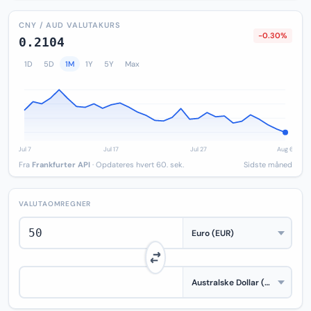
CNY / AUD VALUTAKURS
-0.30%
0.2104
1D
5D
1M
1Y
5Y
Max
Fra
Frankfurter API
· Opdateres hvert 60. sek.
Sidste måned
VALUTAOMREGNER