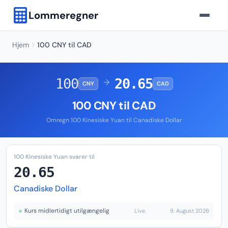
Lommeregner
Hjem
100 CNY til CAD
100
20.65
→
CNY
CAD
100 CNY til CAD
Omregn 100 Kinesiske Yuan til Canadiske Dollar
100 Kinesiske Yuan svarer til
20.65
Canadiske Dollar
Kurs midlertidigt utilgængelig
Live
9. August 2026