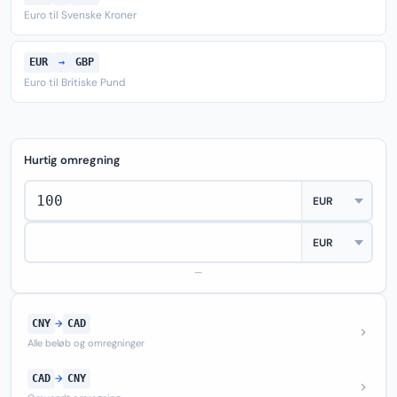
Euro til Svenske Kroner
EUR
→
GBP
Euro til Britiske Pund
Hurtig omregning
—
CNY
→
CAD
Alle beløb og omregninger
CAD
→
CNY