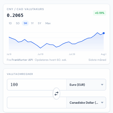
CNY / CAD VALUTAKURS
+0.19%
0.2065
1D
5D
1M
1Y
5Y
Max
Fra
Frankfurter API
· Opdateres hvert 60. sek.
Sidste måned
VALUTAOMREGNER