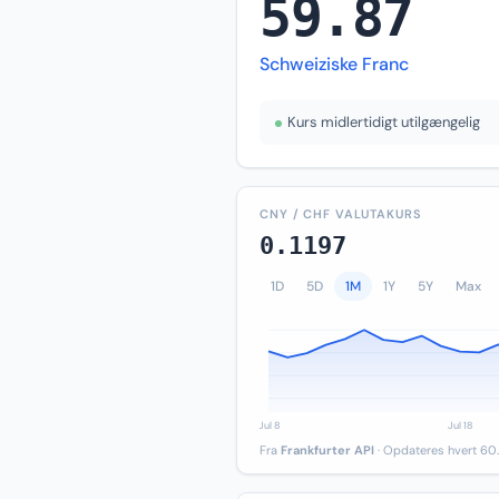
59.87
Schweiziske Franc
Kurs midlertidigt utilgængelig
CNY / CHF VALUTAKURS
0.1197
1D
5D
1M
1Y
5Y
Max
Fra
Frankfurter API
· Opdateres hvert 60.