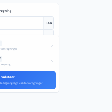
regning
F
—
og omregninger
Y
regning
e valutaer
lle tilgængelige valutaomregninger