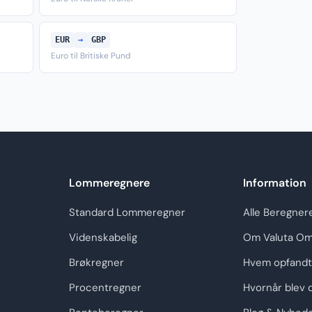
EUR
→
GBP
Euro til Britiske Pund
Lommeregnere
Information
Standard Lommeregner
Alle Beregner
Videnskabelig
Om Valuta Om
Brøkregner
Hvem opfandt
Procentregner
Hvornår blev 