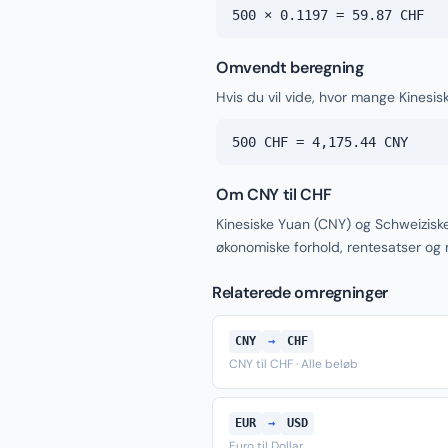
500 × 0.1197 = 59.87 CHF
Omvendt beregning
Hvis du vil vide, hvor mange Kinesi
500 CHF = 4,175.44 CNY
Om CNY til CHF
Kinesiske Yuan (CNY) og Schweizisk
økonomiske forhold, rentesatser og
Relaterede omregninger
CNY
→
CHF
CNY til CHF · Alle beløb
EUR
→
USD
Euro til Dollar