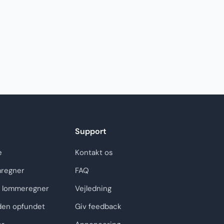
Support
e
Kontakt os
regner
FAQ
 lommeregner
Vejledning
den opfundet
Giv feedback