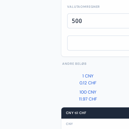
VALUTAOMREGNER
ANDRE BELØB
1 CNY
0.12 CHF
100 CNY
11.97 CHF
CNY til CHF
CNY