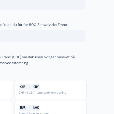
ske Yuan du får for 500 Schweiziske Franc:
e Franc (CHF) valutakursen svinger baseret på
 markedsstemning.
CHF
→
CNY
CHF til CNY · Omvendt omregning
EUR
→
NOK
Euro til Norske Kroner