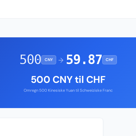
500
59.87
→
CNY
CHF
500 CNY til CHF
Omregn 500 Kinesiske Yuan til Schweiziske Franc