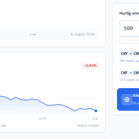
Hurtig om
Live
8. August 2026
CNY
→
CH
Alle beløb 
-0.64%
CHF
→
CN
Omvendt om
All
Se a
 sek.
Sidste måned