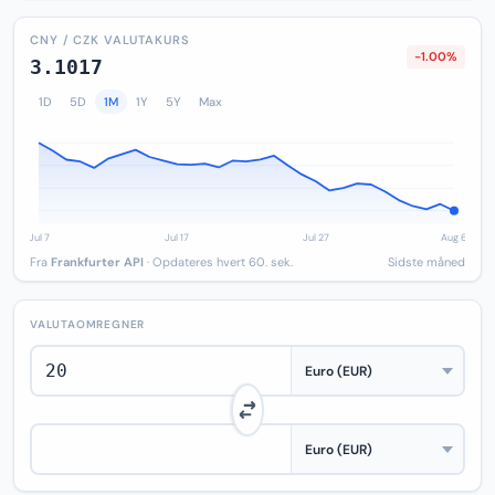
CNY / CZK VALUTAKURS
-1.00%
3.1017
1D
5D
1M
1Y
5Y
Max
Fra
Frankfurter API
· Opdateres hvert 60. sek.
Sidste måned
VALUTAOMREGNER