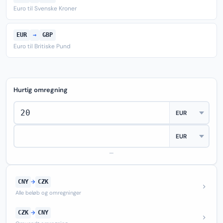
Euro til Svenske Kroner
EUR
→
GBP
Euro til Britiske Pund
Hurtig omregning
—
CNY
→
CZK
Alle beløb og omregninger
CZK
→
CNY