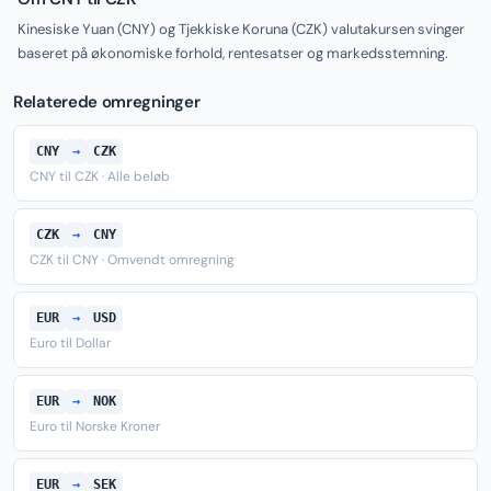
Kinesiske Yuan (CNY) og Tjekkiske Koruna (CZK) valutakursen svinger
baseret på økonomiske forhold, rentesatser og markedsstemning.
Relaterede omregninger
CNY
→
CZK
CNY til CZK · Alle beløb
CZK
→
CNY
CZK til CNY · Omvendt omregning
EUR
→
USD
Euro til Dollar
EUR
→
NOK
Euro til Norske Kroner
EUR
→
SEK