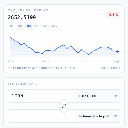
CNY / IDR VALUTAKURS
-0.51%
2652.5199
1D
5D
1M
1Y
5Y
Max
Fra
Frankfurter API
· Opdateres hvert 60. sek.
Sidste måned
VALUTAOMREGNER