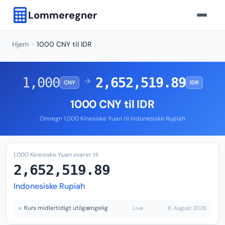
Lommeregner
Hjem
1000 CNY til IDR
1,000
2,652,519.89
→
CNY
IDR
1000 CNY til IDR
Omregn 1,000 Kinesiske Yuan til Indonesiske Rupiah
1,000 Kinesiske Yuan svarer til
2,652,519.89
Indonesiske Rupiah
Kurs midlertidigt utilgængelig
Live
8. August 2026