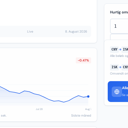
Hurtig om
Live
8. August 2026
CNY
→
IS
Alle beløb 
-0.47%
ISK
→
CN
Omvendt om
All
Se a
 sek.
Sidste måned