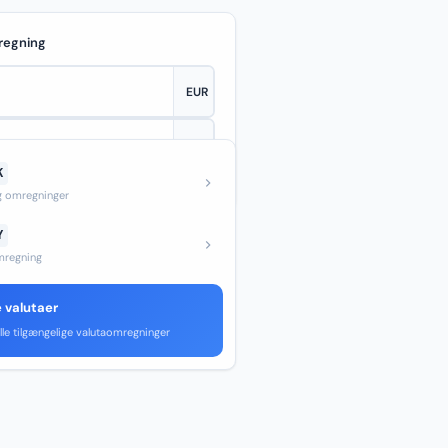
regning
K
—
og omregninger
Y
regning
e valutaer
lle tilgængelige valutaomregninger