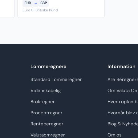
EUR
→
GBP
Euro til Britiske Pund
Lommeregnere
Information
Standard Lommeregner
Alle Beregner
Videnskabelig
Om Valuta Om
Brøkregner
Hvem opfandt
Procentregner
Hvornår blev 
Renteberegner
Blog & Nyhed
Valutaomregner
Om os