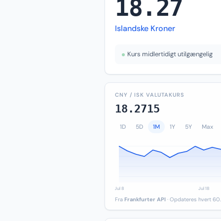
18.27
Islandske Kroner
Kurs midlertidigt utilgængelig
CNY / ISK VALUTAKURS
18.2715
1D
5D
1M
1Y
5Y
Max
Fra
Frankfurter API
· Opdateres hvert 60.