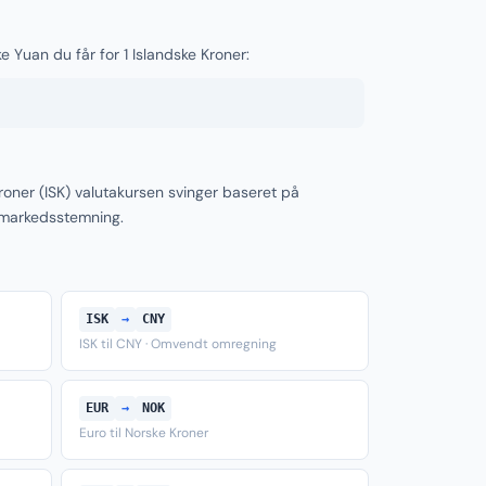
e Yuan du får for 1 Islandske Kroner:
roner (ISK) valutakursen svinger baseret på
 markedsstemning.
ISK
→
CNY
ISK til CNY · Omvendt omregning
EUR
→
NOK
Euro til Norske Kroner