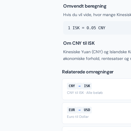
Omvendt beregning
Hvis du vil vide, hvor mange Kinesisk
1 ISK = 0.05 CNY
Om CNY til ISK
Kinesiske Yuan (CNY) og Islandske K
økonomiske forhold, rentesatser og
Relaterede omregninger
CNY
→
ISK
CNY til ISK · Alle beløb
EUR
→
USD
Euro til Dollar