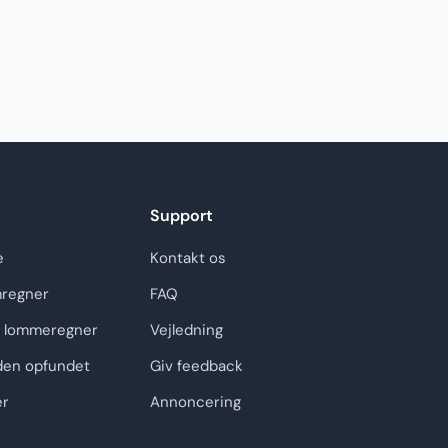
Support
e
Kontakt os
regner
FAQ
 lommeregner
Vejledning
den opfundet
Giv feedback
er
Annoncering