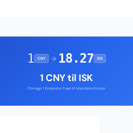
1
18.27
→
CNY
ISK
1 CNY til ISK
Omregn 1 Kinesiske Yuan til Islandske Kroner