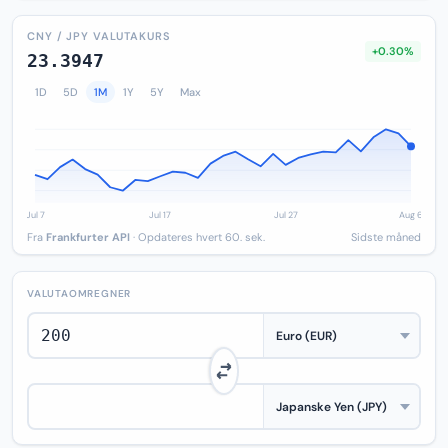
CNY / JPY VALUTAKURS
+0.30%
23.3947
1D
5D
1M
1Y
5Y
Max
Fra
Frankfurter API
· Opdateres hvert 60. sek.
Sidste måned
VALUTAOMREGNER