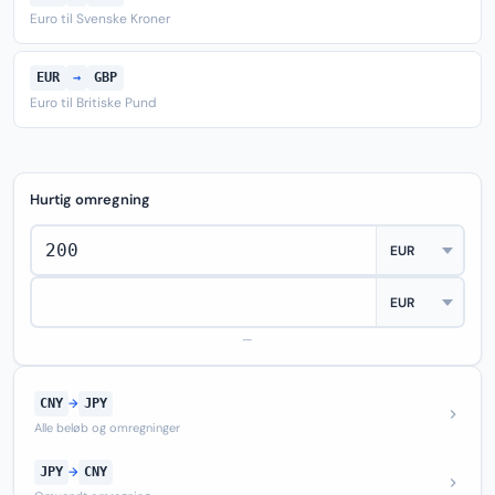
Euro til Svenske Kroner
EUR
→
GBP
Euro til Britiske Pund
Hurtig omregning
—
CNY
→
JPY
Alle beløb og omregninger
JPY
→
CNY