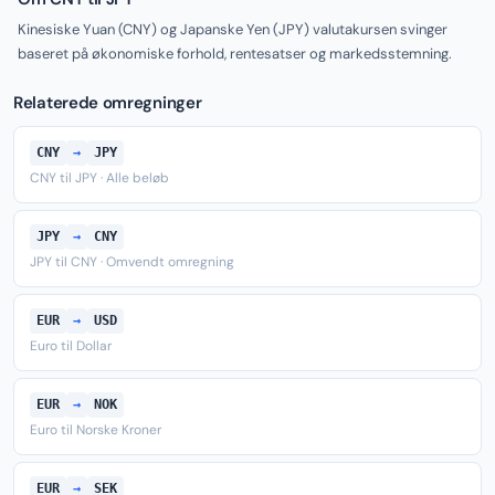
Kinesiske Yuan (CNY) og Japanske Yen (JPY) valutakursen svinger
baseret på økonomiske forhold, rentesatser og markedsstemning.
Relaterede omregninger
CNY
→
JPY
CNY til JPY · Alle beløb
JPY
→
CNY
JPY til CNY · Omvendt omregning
EUR
→
USD
Euro til Dollar
EUR
→
NOK
Euro til Norske Kroner
EUR
→
SEK