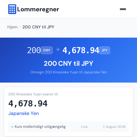
Lommeregner
Hjem
200 CNY til JPY
200
4,678.94
→
CNY
JPY
200 CNY til JPY
Omregn 200 Kinesiske Yuan til Japanske Yen
200 Kinesiske Yuan svarer til
4,678.94
Japanske Yen
Kurs midlertidigt utilgængelig
Live
7. August 2026