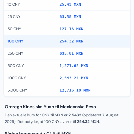
10 CNY
25.43 MXN
25 CNY
63.58 MXN
50 CNY
127.16 MXN
100 CNY
254.32 MXN
250 CNY
635.81 MXN
500 CNY
1,271.62 MXN
1,000 CNY
2,543.24 MXN
5,000 CNY
12,716.18 MXN
Omregn Kinesiske Yuan til Mexicanske Peso
Den aktuelle kurs for CNY til MXN er
2.5432
(opdateret
7. August
2026
). Det betyder, at 100 CNY svarer til
254.32
MXN.
Sådan beregner du CNY til MXN