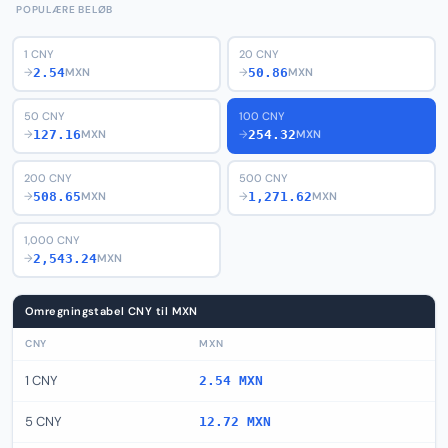
POPULÆRE BELØB
1 CNY
20 CNY
2.54
50.86
→
MXN
→
MXN
50 CNY
100 CNY
127.16
254.32
→
MXN
→
MXN
200 CNY
500 CNY
508.65
1,271.62
→
MXN
→
MXN
1,000 CNY
2,543.24
→
MXN
Omregningstabel CNY til MXN
CNY
MXN
1 CNY
2.54 MXN
5 CNY
12.72 MXN