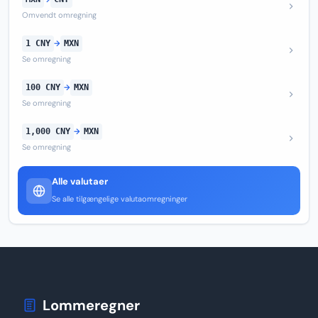
Omvendt omregning
1 CNY
→
MXN
Se omregning
100 CNY
→
MXN
Se omregning
1,000 CNY
→
MXN
Se omregning
Alle valutaer
Se alle tilgængelige valutaomregninger
Lommeregner