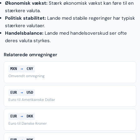
Økonomisk vækst:
Stærk økonomisk vækst kan føre til en
stærkere valuta.
Politisk stabilitet:
Lande med stabile regeringer har typisk
stærkere valutaer.
Handelsbalance:
Lande med handelsoverskud ser ofte
deres valuta styrkes.
Relaterede omregninger
MXN
→
CNY
Omvendt omregning
EUR
→
USD
Euro til Amerikanske Dollar
EUR
→
DKK
Euro til Danske Kroner