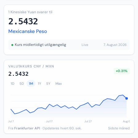
1 Kinesiske Yuan svarer til
2.5432
Mexicanske Peso
Kurs midlertidigt utilgængelig
Live
7. August 2026
VALUTAKURS CNY / MXN
+0.31%
2.5432
1D
5D
1M
1Y
5Y
Max
Fra
Frankfurter API
· Opdateres hvert 60. sek.
Sidste måned