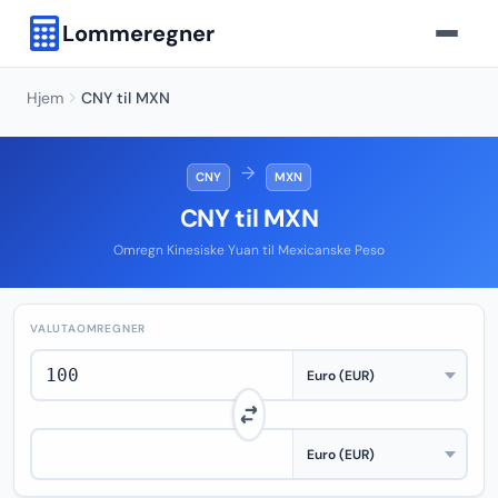
Lommeregner
Hjem
CNY til MXN
→
CNY
MXN
CNY til MXN
Omregn Kinesiske Yuan til Mexicanske Peso
VALUTAOMREGNER