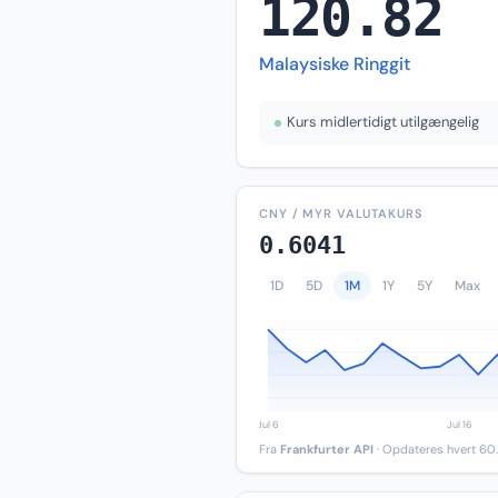
120.82
Malaysiske Ringgit
Kurs midlertidigt utilgængelig
CNY / MYR VALUTAKURS
0.6041
1D
5D
1M
1Y
5Y
Max
Fra
Frankfurter API
· Opdateres hvert 60.