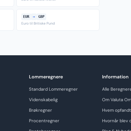
EUR
→
GBP
Euro til Britiske Pund
Lommeregnere
Information
Standard Lommeregner
Alle Beregner
Videnskabelig
Om Valuta Om
Brøkregner
Hvem opfandt
Procentregner
Hvornår blev 