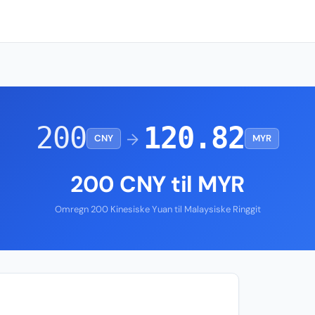
200
120.82
→
CNY
MYR
200 CNY til MYR
Omregn 200 Kinesiske Yuan til Malaysiske Ringgit