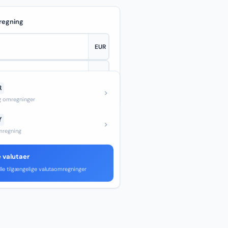
regning
R
—
og omregninger
Y
regning
e valutaer
lle tilgængelige valutaomregninger