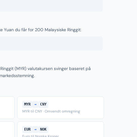
ke Yuan du får for 200 Malaysiske Ringgit:
Ringgit (MYR) valutakursen svinger baseret på
 markedsstemning.
MYR
→
CNY
MYR til CNY · Omvendt omregning
EUR
→
NOK
Euro til Norske Kroner