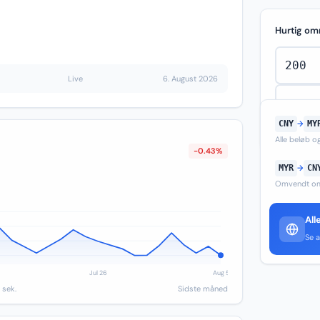
Hurtig om
Live
6. August 2026
CNY
→
MY
Alle beløb 
-0.43%
MYR
→
CN
Omvendt om
All
Se a
 sek.
Sidste måned