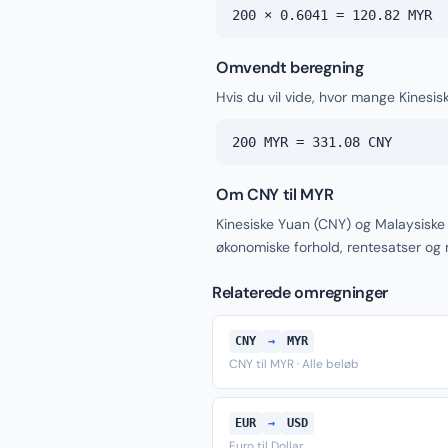
200 × 0.6041 = 120.82 MYR
Omvendt beregning
Hvis du vil vide, hvor mange Kinesis
200 MYR = 331.08 CNY
Om CNY til MYR
Kinesiske Yuan (CNY) og Malaysiske 
økonomiske forhold, rentesatser og
Relaterede omregninger
CNY
→
MYR
CNY til MYR · Alle beløb
EUR
→
USD
Euro til Dollar