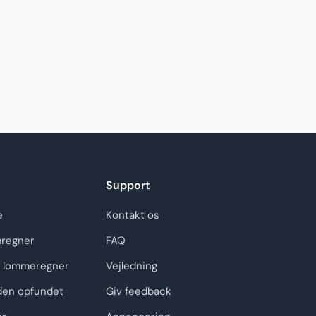
Support
e
Kontakt os
regner
FAQ
 lommeregner
Vejledning
den opfundet
Giv feedback