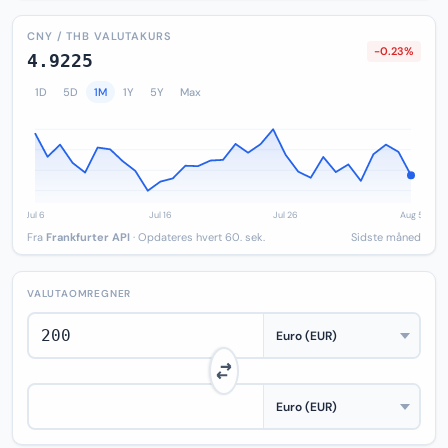
CNY / THB VALUTAKURS
-0.23%
4.9225
1D
5D
1M
1Y
5Y
Max
Fra
Frankfurter API
· Opdateres hvert 60. sek.
Sidste måned
VALUTAOMREGNER