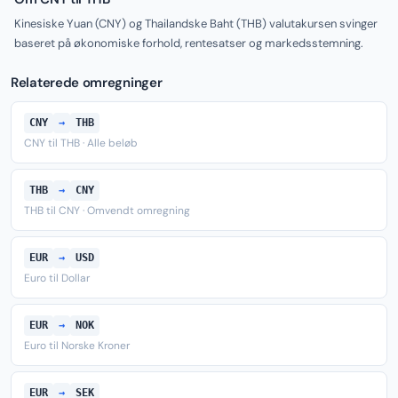
Kinesiske Yuan (CNY) og Thailandske Baht (THB) valutakursen svinger
baseret på økonomiske forhold, rentesatser og markedsstemning.
Relaterede omregninger
CNY
→
THB
CNY til THB · Alle beløb
THB
→
CNY
THB til CNY · Omvendt omregning
EUR
→
USD
Euro til Dollar
EUR
→
NOK
Euro til Norske Kroner
EUR
→
SEK