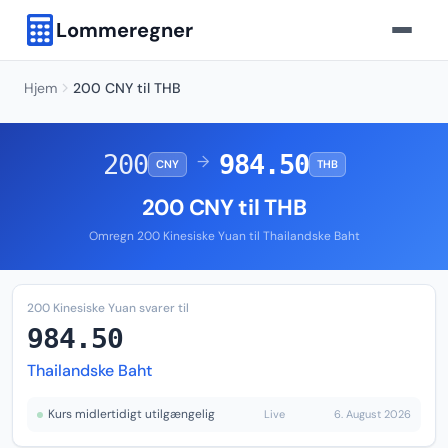
Lommeregner
Hjem
200 CNY til THB
200
984.50
→
CNY
THB
200 CNY til THB
Omregn 200 Kinesiske Yuan til Thailandske Baht
200 Kinesiske Yuan svarer til
984.50
Thailandske Baht
Kurs midlertidigt utilgængelig
Live
6. August 2026