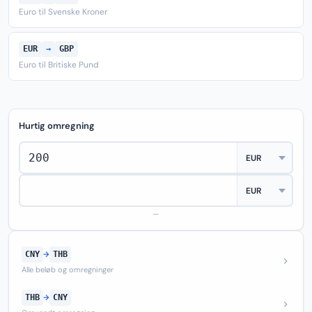
Euro til Svenske Kroner
EUR
→
GBP
Euro til Britiske Pund
Hurtig omregning
—
CNY
→
THB
Alle beløb og omregninger
THB
→
CNY