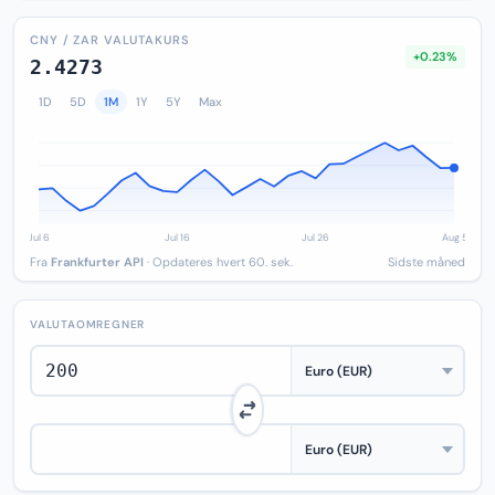
CNY / ZAR VALUTAKURS
+0.23%
2.4273
1D
5D
1M
1Y
5Y
Max
Fra
Frankfurter API
· Opdateres hvert 60. sek.
Sidste måned
VALUTAOMREGNER