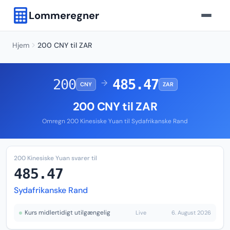
Lommeregner
Hjem
200 CNY til ZAR
200
485.47
→
CNY
ZAR
200 CNY til ZAR
Omregn 200 Kinesiske Yuan til Sydafrikanske Rand
200 Kinesiske Yuan svarer til
485.47
Sydafrikanske Rand
Kurs midlertidigt utilgængelig
Live
6. August 2026