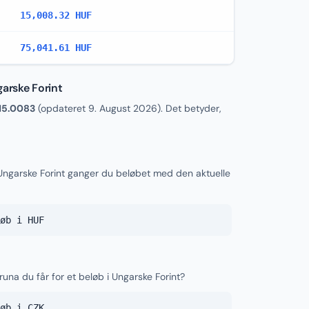
15,008.32 HUF
75,041.61 HUF
garske Forint
15.0083
(opdateret
9. August 2026
). Det betyder,
 Ungarske Forint ganger du beløbet med den aktuelle
øb i HUF
runa du får for et beløb i Ungarske Forint?
øb i CZK