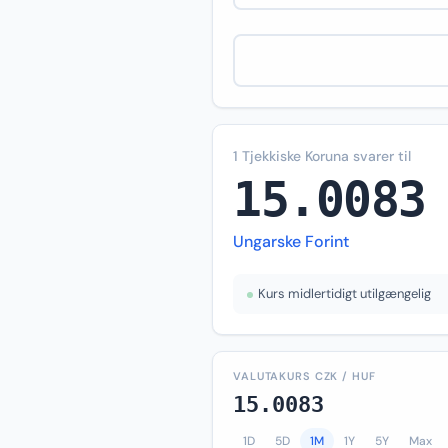
1 Tjekkiske Koruna svarer til
15.0083
Ungarske Forint
Kurs midlertidigt utilgængelig
VALUTAKURS CZK / HUF
15.0083
1D
5D
1M
1Y
5Y
Max