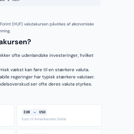
Forint (HUF) valutakursen påvirkes af økonomiske
mning.
takursen?
ækker ofte udenlandske investeringer, hvilket
sk vækst kan føre til en stærkere valuta.
ile regeringer har typisk stærkere valutaer.
elsoverskud ser ofte deres valuta styrkes.
EUR
→
USD
Euro til Amerikanske Dollar