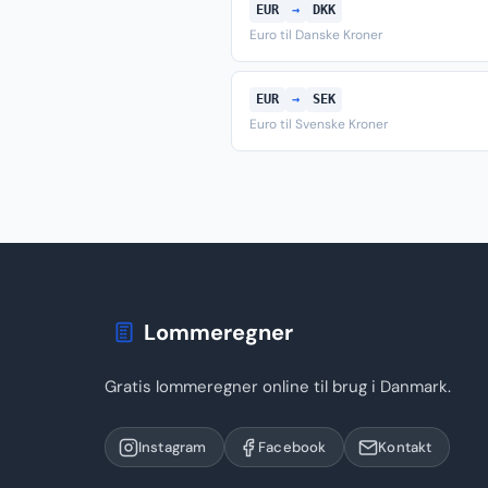
EUR
→
DKK
Euro til Danske Kroner
EUR
→
SEK
Euro til Svenske Kroner
Lommeregner
Gratis lommeregner online til brug i Danmark.
Instagram
Facebook
Kontakt