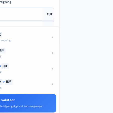
regning
K
—
regning
HUF
ng
→
HUF
ng
K
→
HUF
ng
e valutaer
lle tilgængelige valutaomregninger