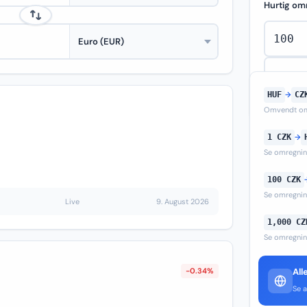
Hurtig om
HUF
→
CZ
Omvendt om
1 CZK
→
Se omregni
100 CZK
Se omregni
Live
9. August 2026
1,000 CZ
Se omregni
-0.34%
All
Se a