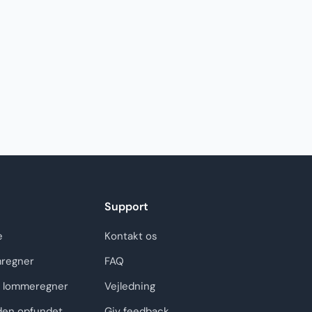
Support
e
Kontakt os
regner
FAQ
 lommeregner
Vejledning
den opfundet
Giv feedback