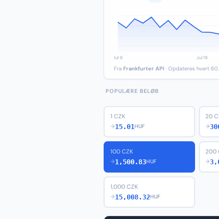
Fra
Frankfurter API
· Opdateres hvert 60.
POPULÆRE BELØB
1 CZK
20 C
15.01
30
→
HUF
→
100 CZK
200
1,500.83
3,
→
HUF
→
1,000 CZK
15,008.32
→
HUF