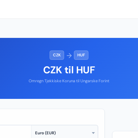
→
CZK
HUF
CZK til HUF
Omregn Tjekkiske Koruna til Ungarske Forint