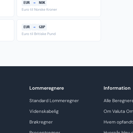
EUR
→
NOK
Euro til Norske Kroner
EUR
→
GBP
Euro til Britiske Pund
Lommeregnere
Information
Standard Lommeregner
Alle Beregner
Videnskabelig
Om Valuta Om
Brøkregner
Hvem opfandt
Procentregner
Hvornår blev 