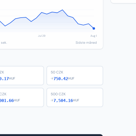
 sek.
Sidste måned
ZK
50 CZK
0.17
750.42
HUF
→
HUF
 CZK
500 CZK
001.66
7,504.16
HUF
→
HUF