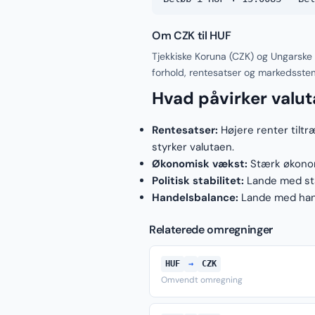
Om CZK til HUF
Tjekkiske Koruna (CZK) og Ungarske 
forhold, rentesatser og markedsste
Hvad påvirker valu
Rentesatser:
Højere renter tiltr
styrker valutaen.
Økonomisk vækst:
Stærk økonomi
Politisk stabilitet:
Lande med stab
Handelsbalance:
Lande med hand
Relaterede omregninger
HUF
→
CZK
Omvendt omregning