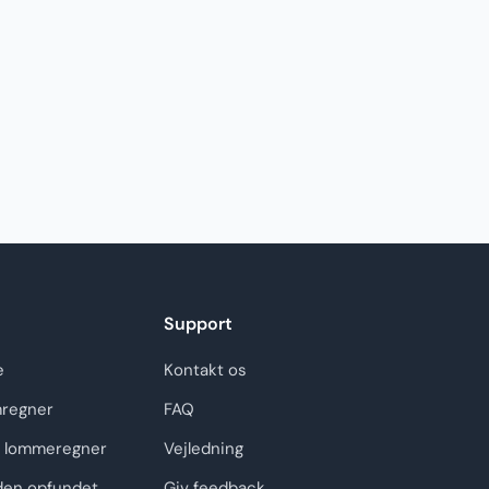
Support
e
Kontakt os
regner
FAQ
 lommeregner
Vejledning
den opfundet
Giv feedback