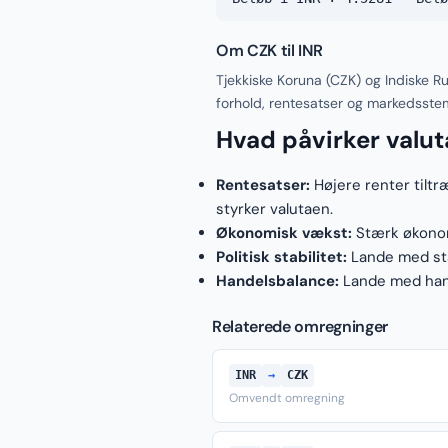
Om CZK til INR
Tjekkiske Koruna (CZK) og Indiske R
forhold, rentesatser og markedsste
Hvad påvirker valu
Rentesatser:
Højere renter tiltr
styrker valutaen.
Økonomisk vækst:
Stærk økonomi
Politisk stabilitet:
Lande med stab
Handelsbalance:
Lande med hand
Relaterede omregninger
INR
→
CZK
Omvendt omregning