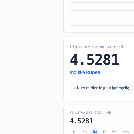
1 Tjekkiske Koruna svarer til
4.5281
Indiske Rupee
Kurs midlertidigt utilgængelig
VALUTAKURS CZK / INR
4.5281
1D
5D
1M
1Y
5Y
Max