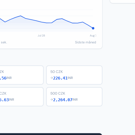
 sek.
Sidste måned
ZK
50 CZK
.56
226.41
INR
→
INR
 CZK
500 CZK
5.63
2,264.07
INR
→
INR