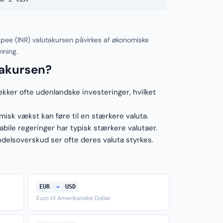
upee (INR) valutakursen påvirkes af økonomiske
mning.
takursen?
ækker ofte udenlandske investeringer, hvilket
sk vækst kan føre til en stærkere valuta.
ile regeringer har typisk stærkere valutaer.
elsoverskud ser ofte deres valuta styrkes.
EUR
→
USD
Euro til Amerikanske Dollar