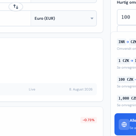
Hurtig om
INR
→
CZ
Omvendt om
1 CZK
→
Se omregni
100 CZK
Se omregni
Live
8. August 2026
1,000 CZ
Se omregni
-0.73%
All
Se a