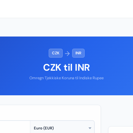
→
CZK
INR
CZK til INR
Omregn Tjekkiske Koruna til Indiske Rupee