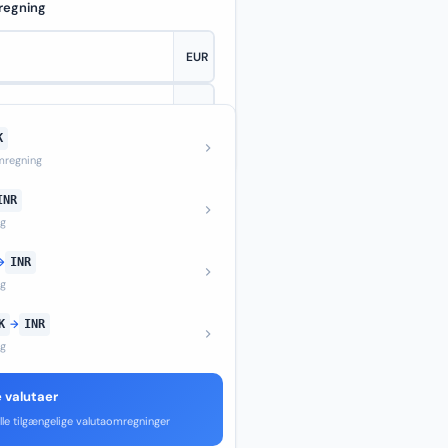
regning
K
—
regning
INR
ng
→
INR
ng
K
→
INR
ng
e valutaer
lle tilgængelige valutaomregninger