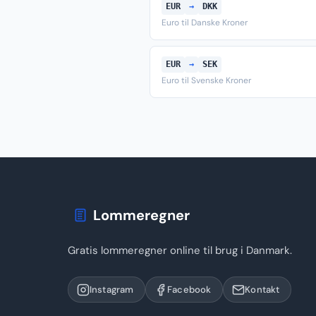
EUR
→
DKK
Euro til Danske Kroner
EUR
→
SEK
Euro til Svenske Kroner
Lommeregner
Gratis lommeregner online til brug i Danmark.
Instagram
Facebook
Kontakt