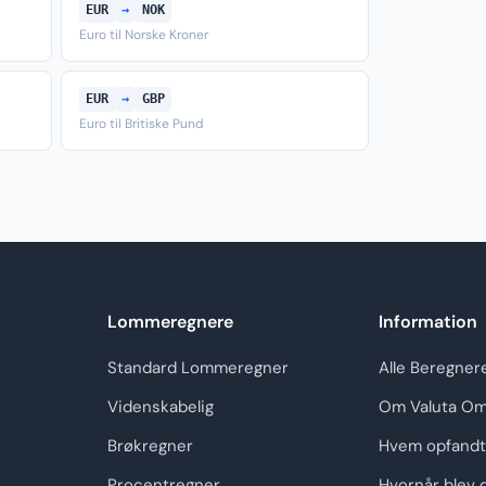
EUR
→
NOK
Euro til Norske Kroner
EUR
→
GBP
Euro til Britiske Pund
Lommeregnere
Information
Standard Lommeregner
Alle Beregner
Videnskabelig
Om Valuta Om
Brøkregner
Hvem opfandt
Procentregner
Hvornår blev 