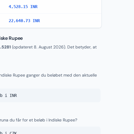
4,528.15 INR
22,640.73 INR
diske Rupee
.5281
(opdateret
8. August 2026
). Det betyder, at
 Indiske Rupee ganger du beløbet med den aktuelle
b i INR
runa du får for et beløb i Indiske Rupee?
b i CZK