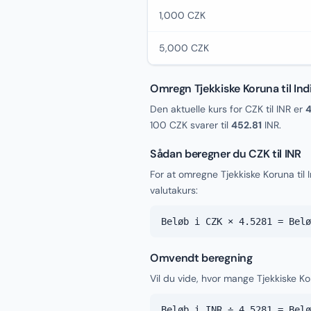
1,000 CZK
5,000 CZK
Omregn Tjekkiske Koruna til In
Den aktuelle kurs for CZK til INR er
4
100 CZK svarer til
452.81
INR.
Sådan beregner du CZK til INR
For at omregne Tjekkiske Koruna til
valutakurs:
Beløb i CZK × 4.5281 = Belø
Omvendt beregning
Vil du vide, hvor mange Tjekkiske Ko
Beløb i INR ÷ 4.5281 = Belø