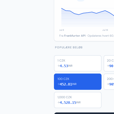
Fra
Frankfurter API
· Opdateres hvert 60.
POPULÆRE BELØB
1 CZK
20 C
4.53
90
→
INR
→
100 CZK
200
452.81
90
→
INR
→
1,000 CZK
4,528.15
→
INR