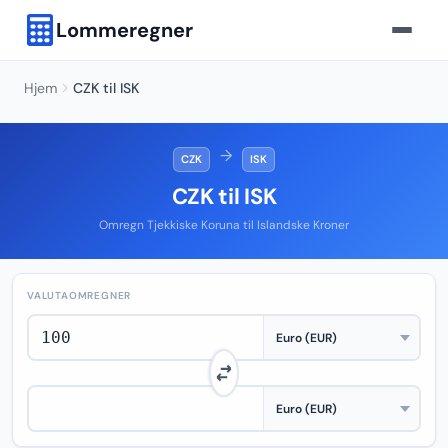
Lommeregner
Hjem
CZK til ISK
→
CZK
ISK
CZK til ISK
Omregn Tjekkiske Koruna til Islandske Kroner
VALUTAOMREGNER