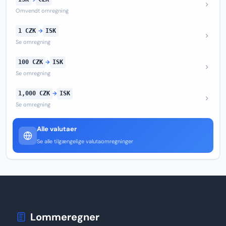
Omvendt omregning
1 CZK
→
ISK
Se omregning
100 CZK
→
ISK
Se omregning
1,000 CZK
→
ISK
Se omregning
Alle valutaer
Se alle tilgængelige valutaomregninger
Lommeregner