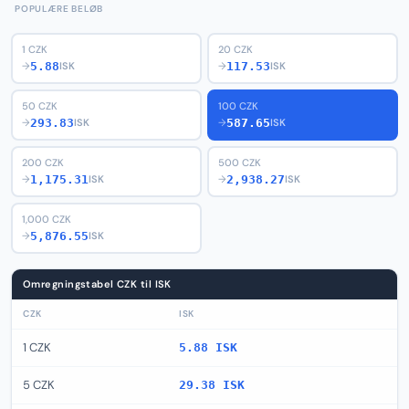
POPULÆRE BELØB
1 CZK
20 CZK
5.88
117.53
→
ISK
→
ISK
50 CZK
100 CZK
293.83
587.65
→
ISK
→
ISK
200 CZK
500 CZK
1,175.31
2,938.27
→
ISK
→
ISK
1,000 CZK
5,876.55
→
ISK
Omregningstabel CZK til ISK
CZK
ISK
1 CZK
5.88 ISK
5 CZK
29.38 ISK