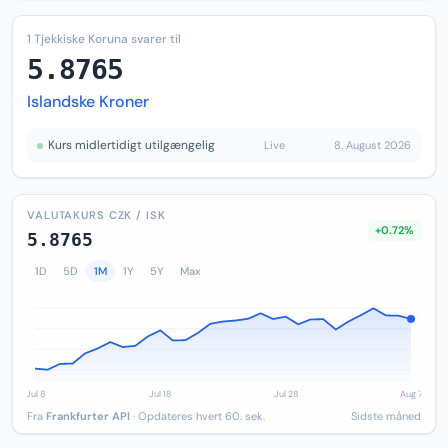
1 Tjekkiske Koruna svarer til
5.8765
Islandske Kroner
Kurs midlertidigt utilgængelig
Live
8. August 2026
VALUTAKURS CZK / ISK
+0.72%
5.8765
1D
5D
1M
1Y
5Y
Max
Fra
Frankfurter API
· Opdateres hvert 60. sek.
Sidste måned