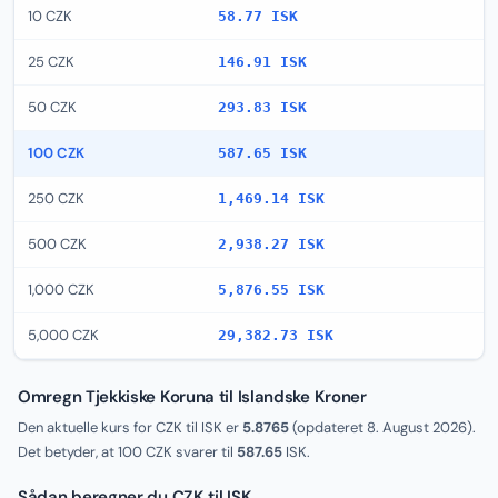
10 CZK
58.77 ISK
25 CZK
146.91 ISK
50 CZK
293.83 ISK
100 CZK
587.65 ISK
250 CZK
1,469.14 ISK
500 CZK
2,938.27 ISK
1,000 CZK
5,876.55 ISK
5,000 CZK
29,382.73 ISK
Omregn Tjekkiske Koruna til Islandske Kroner
Den aktuelle kurs for CZK til ISK er
5.8765
(opdateret
8. August 2026
).
Det betyder, at 100 CZK svarer til
587.65
ISK.
Sådan beregner du CZK til ISK