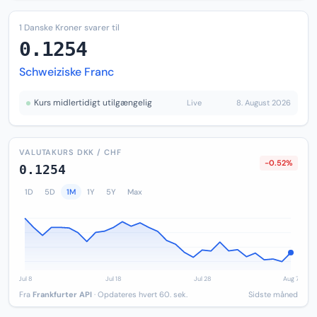
1 Danske Kroner svarer til
0.1254
Schweiziske Franc
Kurs midlertidigt utilgængelig
Live
8. August 2026
VALUTAKURS DKK / CHF
-0.52%
0.1254
1D
5D
1M
1Y
5Y
Max
Fra
Frankfurter API
· Opdateres hvert 60. sek.
Sidste måned