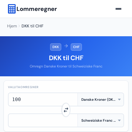
Lommeregner
Hjem
DKK til CHF
→
DKK
CHF
DKK til CHF
Omregn Danske Kroner til Schweiziske Franc
VALUTAOMREGNER