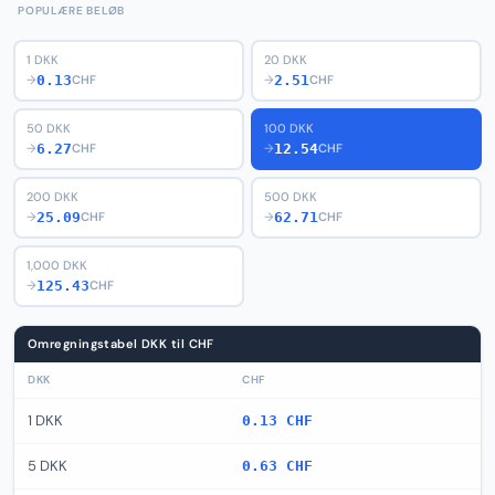
POPULÆRE BELØB
1 DKK
20 DKK
0.13
2.51
→
CHF
→
CHF
50 DKK
100 DKK
6.27
12.54
→
CHF
→
CHF
200 DKK
500 DKK
25.09
62.71
→
CHF
→
CHF
1,000 DKK
125.43
→
CHF
Omregningstabel DKK til CHF
DKK
CHF
1 DKK
0.13 CHF
5 DKK
0.63 CHF