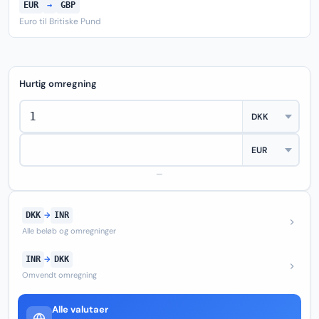
EUR
→
GBP
Euro til Britiske Pund
Hurtig omregning
—
DKK
→
INR
Alle beløb og omregninger
INR
→
DKK
Omvendt omregning
Alle valutaer