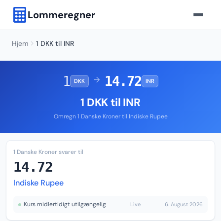
Lommeregner
Hjem
1 DKK til INR
1
14.72
→
DKK
INR
1 DKK til INR
Omregn 1 Danske Kroner til Indiske Rupee
1 Danske Kroner svarer til
14.72
Indiske Rupee
Kurs midlertidigt utilgængelig
Live
6. August 2026