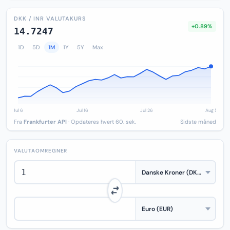
DKK / INR VALUTAKURS
+0.89%
14.7247
1D
5D
1M
1Y
5Y
Max
Fra
Frankfurter API
· Opdateres hvert 60. sek.
Sidste måned
VALUTAOMREGNER