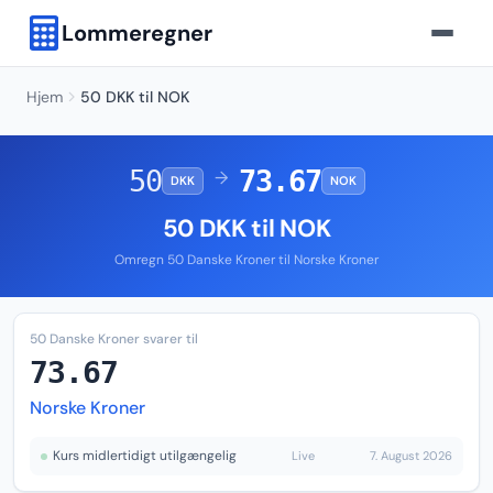
Lommeregner
Hjem
50 DKK til NOK
50
73.67
→
DKK
NOK
50 DKK til NOK
Omregn 50 Danske Kroner til Norske Kroner
50 Danske Kroner svarer til
73.67
Norske Kroner
Kurs midlertidigt utilgængelig
Live
7. August 2026