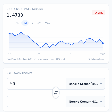
DKK / NOK VALUTAKURS
-0.28%
1.4733
1D
5D
1M
1Y
5Y
Max
Fra
Frankfurter API
· Opdateres hvert 60. sek.
Sidste måned
VALUTAOMREGNER