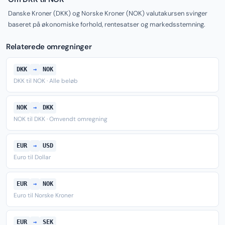
Danske Kroner (DKK) og Norske Kroner (NOK) valutakursen svinger
baseret på økonomiske forhold, rentesatser og markedsstemning.
Relaterede omregninger
DKK
→
NOK
DKK til NOK · Alle beløb
NOK
→
DKK
NOK til DKK · Omvendt omregning
EUR
→
USD
Euro til Dollar
EUR
→
NOK
Euro til Norske Kroner
EUR
→
SEK