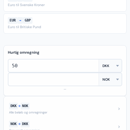
Euro til Svenske Kroner
EUR
→
GBP
Euro til Britiske Pund
Hurtig omregning
—
DKK
→
NOK
Alle beløb og omregninger
NOK
→
DKK