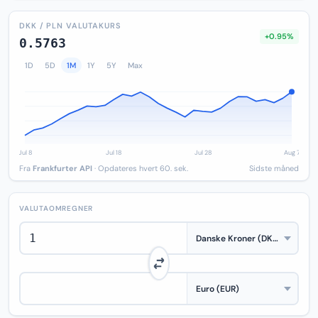
DKK / PLN VALUTAKURS
+0.95%
0.5763
1D
5D
1M
1Y
5Y
Max
Fra
Frankfurter API
· Opdateres hvert 60. sek.
Sidste måned
VALUTAOMREGNER