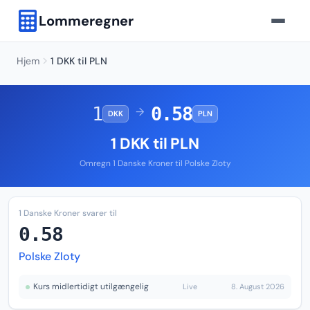
Lommeregner
Hjem
1 DKK til PLN
1
0.58
→
DKK
PLN
1 DKK til PLN
Omregn 1 Danske Kroner til Polske Zloty
1 Danske Kroner svarer til
0.58
Polske Zloty
Kurs midlertidigt utilgængelig
Live
8. August 2026