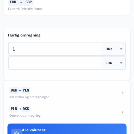
EUR
→
GBP
Euro til Britiske Pund
Hurtig omregning
—
DKK
→
PLN
Alle beløb og omregninger
PLN
→
DKK
Omvendt omregning
Alle valutaer