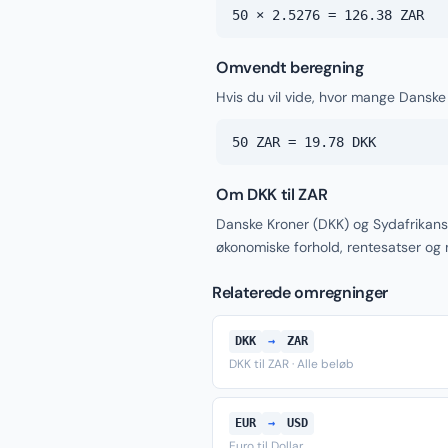
50 × 2.5276 = 126.38 ZAR
Omvendt beregning
Hvis du vil vide, hvor mange Danske
50 ZAR = 19.78 DKK
Om DKK til ZAR
Danske Kroner (DKK) og Sydafrikans
økonomiske forhold, rentesatser og
Relaterede omregninger
DKK
→
ZAR
DKK til ZAR · Alle beløb
EUR
→
USD
Euro til Dollar