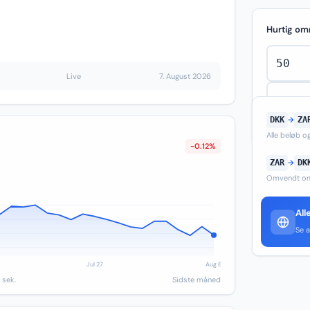
Hurtig om
Live
7. August 2026
DKK
→
ZA
Alle beløb 
-0.12%
ZAR
→
DK
Omvendt om
All
Se a
 sek.
Sidste måned