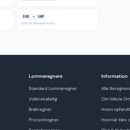
EUR
→
GBP
Euro til Britiske Pund
Lommeregnere
Information
Standard Lommeregner
Alle Beregner
Videnskabelig
Om Valuta Om
Brøkregner
Hvem opfandt
Procentregner
Hvornår blev 