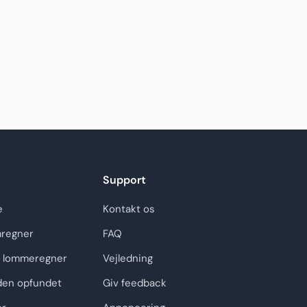
Support
e
Kontakt os
regner
FAQ
 lommeregner
Vejledning
den opfundet
Giv feedback