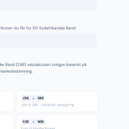
 Kroner du får for 50 Sydafrikanske Rand:
ke Rand (ZAR) valutakursen svinger baseret på
 markedsstemning.
ZAR
→
DKK
ZAR til DKK · Omvendt omregning
EUR
→
NOK
Euro til Norske Kroner