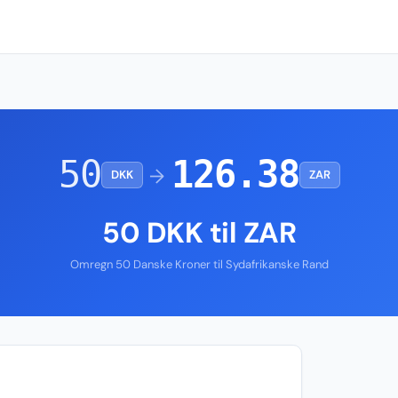
50
126.38
→
DKK
ZAR
50 DKK til ZAR
Omregn 50 Danske Kroner til Sydafrikanske Rand