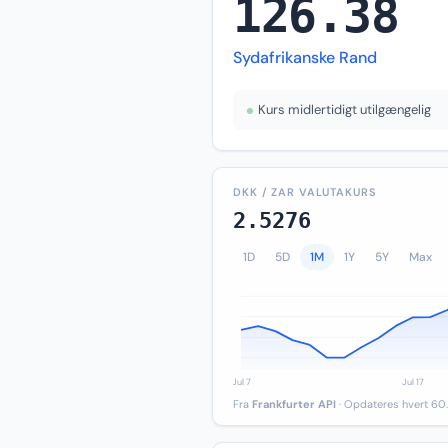
126.38
Sydafrikanske Rand
Kurs midlertidigt utilgængelig
DKK / ZAR VALUTAKURS
2.5276
1D
5D
1M
1Y
5Y
Max
Fra
Frankfurter API
· Opdateres hvert 60.