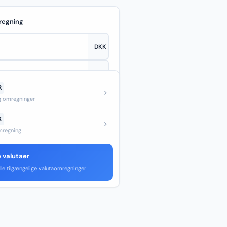
regning
R
—
og omregninger
K
regning
e valutaer
lle tilgængelige valutaomregninger