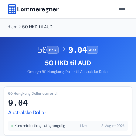
Lommeregner
Hjem
50 HKD til AUD
50
9.04
→
HKD
AUD
50 HKD til AUD
Omregn 50 Hongkong Dollar til Australske Dollar
50 Hongkong Dollar svarer til
9.04
Australske Dollar
Kurs midlertidigt utilgængelig
Live
8. August 2026