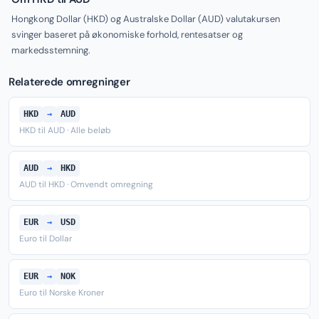
Hongkong Dollar (HKD) og Australske Dollar (AUD) valutakursen
svinger baseret på økonomiske forhold, rentesatser og
markedsstemning.
Relaterede omregninger
HKD
→
AUD
HKD til AUD · Alle beløb
AUD
→
HKD
AUD til HKD · Omvendt omregning
EUR
→
USD
Euro til Dollar
EUR
→
NOK
Euro til Norske Kroner