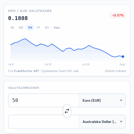
HKD / AUD VALUTAKURS
-0.57%
0.1808
1D
5D
1M
1Y
5Y
Max
Fra
Frankfurter API
· Opdateres hvert 60. sek.
Sidste måned
VALUTAOMREGNER