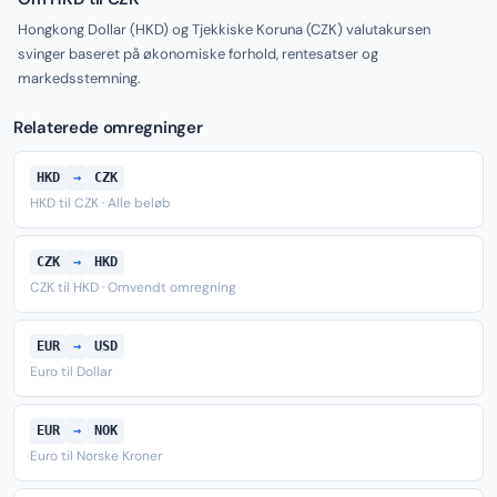
Hongkong Dollar (HKD) og Tjekkiske Koruna (CZK) valutakursen
svinger baseret på økonomiske forhold, rentesatser og
markedsstemning.
Relaterede omregninger
HKD
→
CZK
HKD til CZK · Alle beløb
CZK
→
HKD
CZK til HKD · Omvendt omregning
EUR
→
USD
Euro til Dollar
EUR
→
NOK
Euro til Norske Kroner