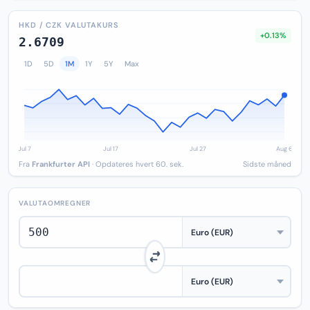
HKD / CZK VALUTAKURS
+0.13%
2.6709
1D
5D
1M
1Y
5Y
Max
Fra
Frankfurter API
· Opdateres hvert 60. sek.
Sidste måned
VALUTAOMREGNER