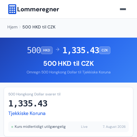
Lommeregner
Hjem
500 HKD til CZK
500
1,335.43
→
HKD
CZK
500 HKD til CZK
Omregn 500 Hongkong Dollar til Tjekkiske Koruna
500 Hongkong Dollar svarer til
1,335.43
Tjekkiske Koruna
Kurs midlertidigt utilgængelig
Live
7. August 2026