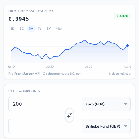
HKD / GBP VALUTAKURS
+0.16%
0.0945
1D
5D
1M
1Y
5Y
Max
Fra
Frankfurter API
· Opdateres hvert 60. sek.
Sidste måned
VALUTAOMREGNER