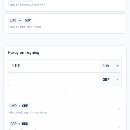
Euro til Svenske Kroner
EUR
→
GBP
Euro til Britiske Pund
Hurtig omregning
—
HKD
→
GBP
Alle beløb og omregninger
GBP
→
HKD