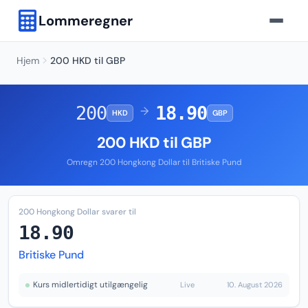
Lommeregner
Hjem
200 HKD til GBP
200
18.90
→
HKD
GBP
200 HKD til GBP
Omregn 200 Hongkong Dollar til Britiske Pund
200 Hongkong Dollar svarer til
18.90
Britiske Pund
Kurs midlertidigt utilgængelig
Live
10. August 2026