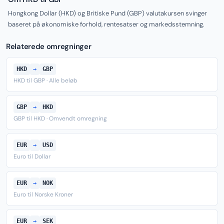
Hongkong Dollar (HKD) og Britiske Pund (GBP) valutakursen svinger
baseret på økonomiske forhold, rentesatser og markedsstemning.
Relaterede omregninger
HKD
→
GBP
HKD til GBP · Alle beløb
GBP
→
HKD
GBP til HKD · Omvendt omregning
EUR
→
USD
Euro til Dollar
EUR
→
NOK
Euro til Norske Kroner
EUR
→
SEK