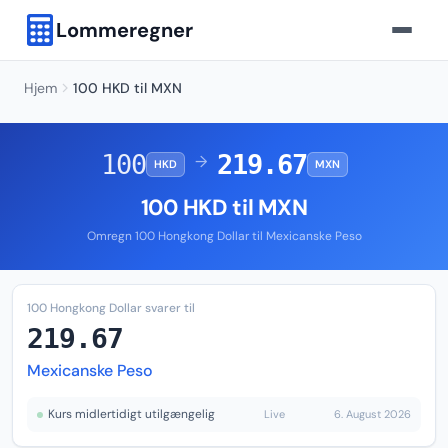
Lommeregner
Hjem
100 HKD til MXN
100
219.67
→
HKD
MXN
100 HKD til MXN
Omregn 100 Hongkong Dollar til Mexicanske Peso
100 Hongkong Dollar svarer til
219.67
Mexicanske Peso
Kurs midlertidigt utilgængelig
Live
6. August 2026