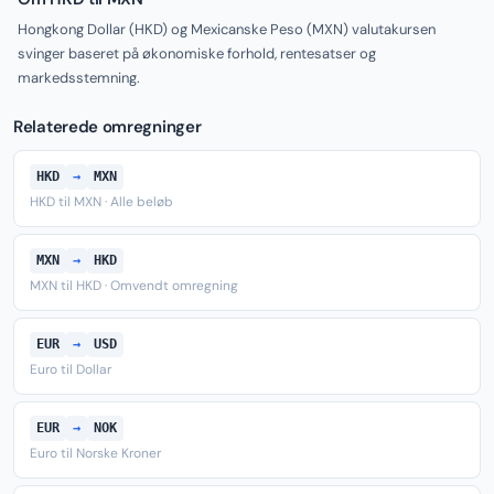
Hongkong Dollar (HKD) og Mexicanske Peso (MXN) valutakursen
svinger baseret på økonomiske forhold, rentesatser og
markedsstemning.
Relaterede omregninger
HKD
→
MXN
HKD til MXN · Alle beløb
MXN
→
HKD
MXN til HKD · Omvendt omregning
EUR
→
USD
Euro til Dollar
EUR
→
NOK
Euro til Norske Kroner