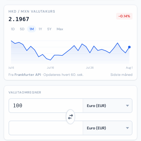
HKD / MXN VALUTAKURS
-0.14%
2.1967
1D
5D
1M
1Y
5Y
Max
Fra
Frankfurter API
· Opdateres hvert 60. sek.
Sidste måned
VALUTAOMREGNER