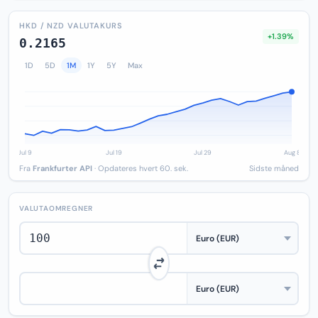
HKD / NZD VALUTAKURS
+1.39%
0.2165
1D
5D
1M
1Y
5Y
Max
Fra
Frankfurter API
· Opdateres hvert 60. sek.
Sidste måned
VALUTAOMREGNER