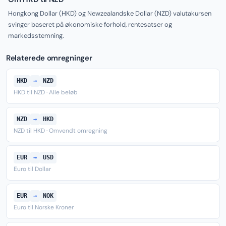
Hongkong Dollar (HKD) og Newzealandske Dollar (NZD) valutakursen
svinger baseret på økonomiske forhold, rentesatser og
markedsstemning.
Relaterede omregninger
HKD
→
NZD
HKD til NZD · Alle beløb
NZD
→
HKD
NZD til HKD · Omvendt omregning
EUR
→
USD
Euro til Dollar
EUR
→
NOK
Euro til Norske Kroner