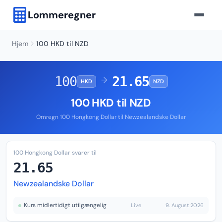
Lommeregner
Hjem
100 HKD til NZD
100
21.65
→
HKD
NZD
100 HKD til NZD
Omregn 100 Hongkong Dollar til Newzealandske Dollar
100 Hongkong Dollar svarer til
21.65
Newzealandske Dollar
Kurs midlertidigt utilgængelig
Live
9. August 2026