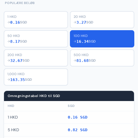
POPULÆRE BELØB
1 HKD
20 HKD
0.16
3.27
→
SGD
→
SGD
50 HKD
100 HKD
8.17
16.34
→
SGD
→
SGD
200 HKD
500 HKD
32.67
81.68
→
SGD
→
SGD
1,000 HKD
163.35
→
SGD
Omregningstabel HKD til SGD
HKD
SGD
1 HKD
0.16 SGD
5 HKD
0.82 SGD