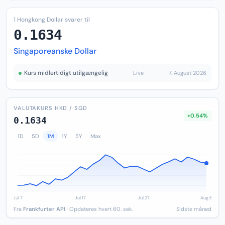
1 Hongkong Dollar svarer til
0.1634
Singaporeanske Dollar
Kurs midlertidigt utilgængelig
Live
7. August 2026
VALUTAKURS HKD / SGD
+0.54%
0.1634
1D
5D
1M
1Y
5Y
Max
Fra
Frankfurter API
· Opdateres hvert 60. sek.
Sidste måned