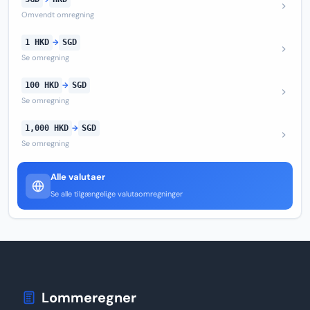
Omvendt omregning
1 HKD
→
SGD
Se omregning
100 HKD
→
SGD
Se omregning
1,000 HKD
→
SGD
Se omregning
Alle valutaer
Se alle tilgængelige valutaomregninger
Lommeregner