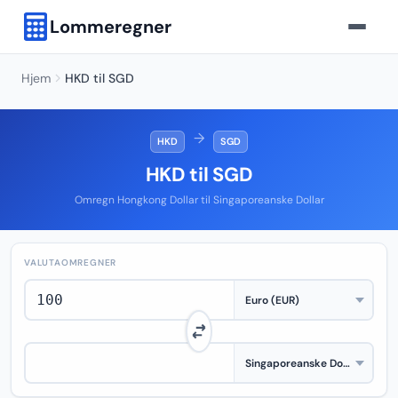
Lommeregner
Hjem
HKD til SGD
→
HKD
SGD
HKD til SGD
Omregn Hongkong Dollar til Singaporeanske Dollar
VALUTAOMREGNER