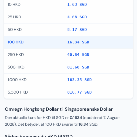
10 HKD
1.63 SGD
25 HKD
4.08 SGD
50 HKD
8.17 SGD
100 HKD
16.34 SGD
250 HKD
40.84 SGD
500 HKD
81.68 SGD
1,000 HKD
163.35 SGD
5,000 HKD
816.77 SGD
Omregn Hongkong Dollar til Singaporeanske Dollar
Den aktuelle kurs for HKD til SGD er
0.1634
(opdateret
7. August
2026
). Det betyder, at 100 HKD svarer til
16.34
SGD.
Sådan beregner du HKD til SGD