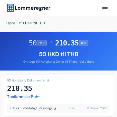
Lommeregner
Hjem
50 HKD til THB
50
210.35
→
HKD
THB
50 HKD til THB
Omregn 50 Hongkong Dollar til Thailandske Baht
50 Hongkong Dollar svarer til
210.35
Thailandske Baht
Kurs midlertidigt utilgængelig
Live
8. August 2026