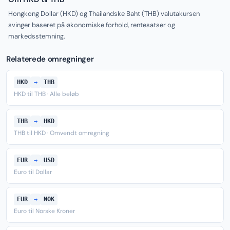
Hongkong Dollar (HKD) og Thailandske Baht (THB) valutakursen
svinger baseret på økonomiske forhold, rentesatser og
markedsstemning.
Relaterede omregninger
HKD
→
THB
HKD til THB · Alle beløb
THB
→
HKD
THB til HKD · Omvendt omregning
EUR
→
USD
Euro til Dollar
EUR
→
NOK
Euro til Norske Kroner