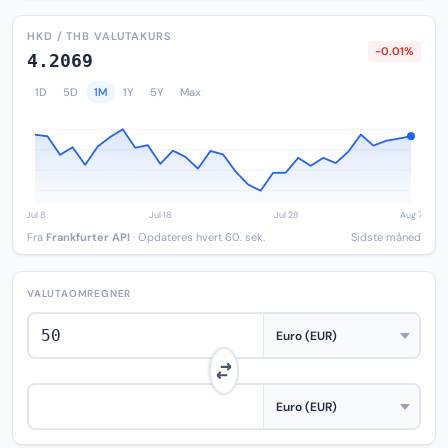
HKD / THB VALUTAKURS
-0.01%
4.2069
1D
5D
1M
1Y
5Y
Max
Fra
Frankfurter API
· Opdateres hvert 60. sek.
Sidste måned
VALUTAOMREGNER