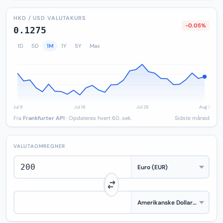
HKD / USD VALUTAKURS
-0.05%
0.1275
1D
5D
1M
1Y
5Y
Max
Fra
Frankfurter API
· Opdateres hvert 60. sek.
Sidste måned
VALUTAOMREGNER