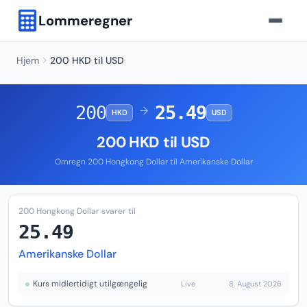
Lommeregner
Hjem
200 HKD til USD
200
25.49
→
HKD
USD
200 HKD til USD
Omregn 200 Hongkong Dollar til Amerikanske Dollar
200 Hongkong Dollar svarer til
25.49
Amerikanske Dollar
Kurs midlertidigt utilgængelig
Live
8. August 2026