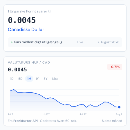
1 Ungarske Forint svarer til
0.0045
Canadiske Dollar
Kurs midlertidigt utilgængelig
Live
7. August 2026
VALUTAKURS HUF / CAD
-0.71%
0.0045
1D
5D
1M
1Y
5Y
Max
Fra
Frankfurter API
· Opdateres hvert 60. sek.
Sidste måned