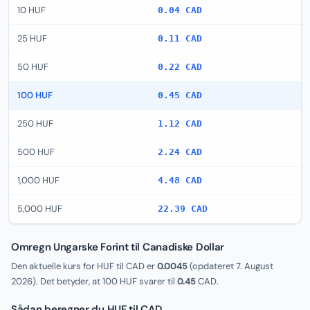
10 HUF
0.04 CAD
25 HUF
0.11 CAD
50 HUF
0.22 CAD
100 HUF
0.45 CAD
250 HUF
1.12 CAD
500 HUF
2.24 CAD
1,000 HUF
4.48 CAD
5,000 HUF
22.39 CAD
Omregn Ungarske Forint til Canadiske Dollar
Den aktuelle kurs for HUF til CAD er
0.0045
(opdateret
7. August
2026
). Det betyder, at 100 HUF svarer til
0.45
CAD.
Sådan beregner du HUF til CAD