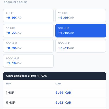
POPULÆRE BELØB
1 HUF
20 HUF
0.00
0.09
→
CAD
→
CAD
50 HUF
100 HUF
0.22
0.45
→
CAD
→
CAD
200 HUF
500 HUF
0.90
2.24
→
CAD
→
CAD
1,000 HUF
4.48
→
CAD
Omregningstabel HUF til CAD
HUF
CAD
1 HUF
0.00 CAD
5 HUF
0.02 CAD