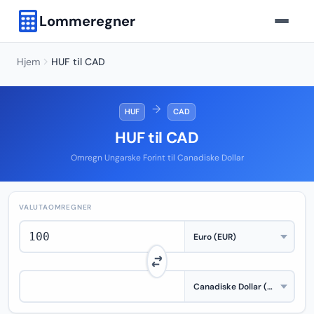
Lommeregner
Hjem
HUF til CAD
→
HUF
CAD
HUF til CAD
Omregn Ungarske Forint til Canadiske Dollar
VALUTAOMREGNER