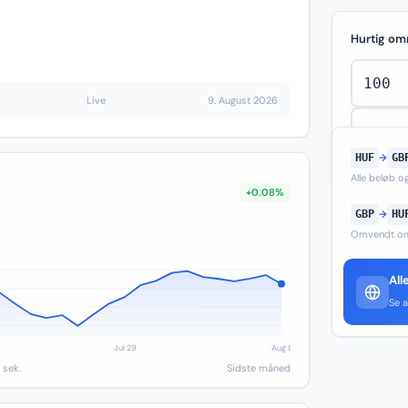
Hurtig om
Live
9. August 2026
HUF
→
GB
Alle beløb 
+0.08%
GBP
→
HU
Omvendt om
All
Se a
 sek.
Sidste måned