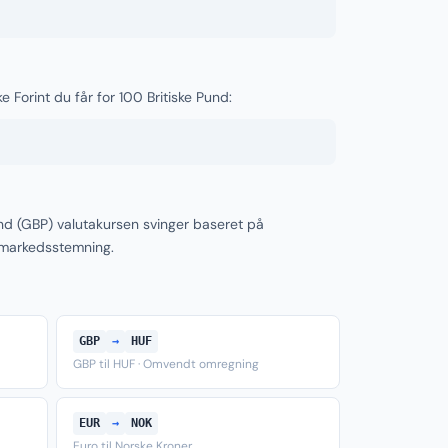
 Forint du får for 100 Britiske Pund:
und (GBP) valutakursen svinger baseret på
 markedsstemning.
GBP
→
HUF
GBP til HUF · Omvendt omregning
EUR
→
NOK
Euro til Norske Kroner