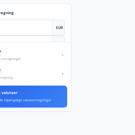
regning
P
—
og omregninger
F
regning
e valutaer
lle tilgængelige valutaomregninger