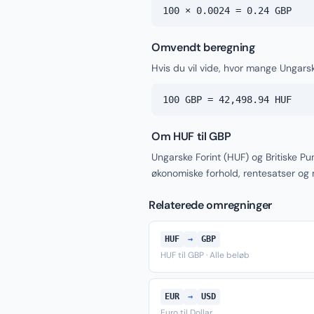
100 × 0.0024 = 0.24 GBP
Omvendt beregning
Hvis du vil vide, hvor mange Ungarske
100 GBP = 42,498.94 HUF
Om HUF til GBP
Ungarske Forint (HUF) og Britiske P
økonomiske forhold, rentesatser og
Relaterede omregninger
HUF
→
GBP
HUF til GBP · Alle beløb
EUR
→
USD
Euro til Dollar