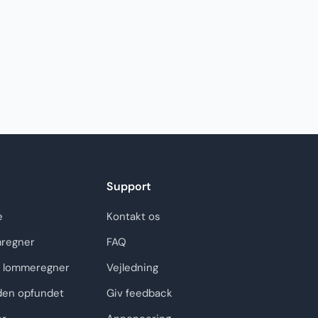
Support
e
Kontakt os
regner
FAQ
 lommeregner
Vejledning
den opfundet
Giv feedback