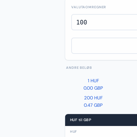
VALUTAOMREGNER
ANDRE BELØB
1 HUF
0.00 GBP
200 HUF
0.47 GBP
HUF til GBP
HUF