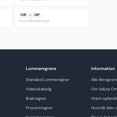
EUR
→
GBP
Euro til Britiske Pund
Lommeregnere
Information
Standard Lommeregner
Alle Beregner
Videnskabelig
Om Valuta Om
Brøkregner
Hvem opfandt
Procentregner
Hvornår blev 