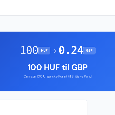
100
0.24
→
HUF
GBP
100 HUF til GBP
Omregn 100 Ungarske Forint til Britiske Pund