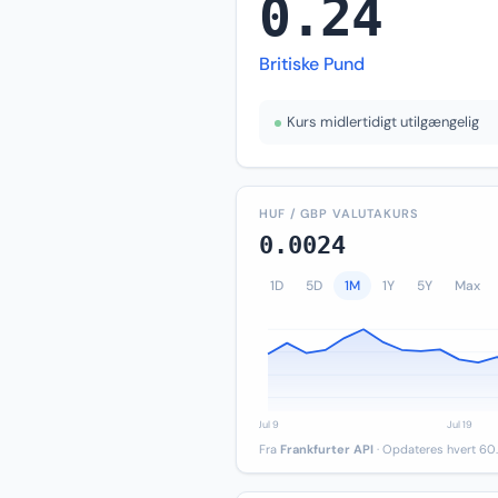
0.24
Britiske Pund
Kurs midlertidigt utilgængelig
HUF / GBP VALUTAKURS
0.0024
1D
5D
1M
1Y
5Y
Max
Fra
Frankfurter API
· Opdateres hvert 60.