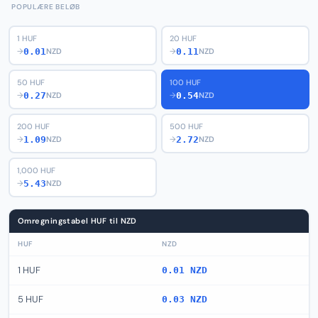
POPULÆRE BELØB
1 HUF
20 HUF
0.01
0.11
→
NZD
→
NZD
50 HUF
100 HUF
0.27
0.54
→
NZD
→
NZD
200 HUF
500 HUF
1.09
2.72
→
NZD
→
NZD
1,000 HUF
5.43
→
NZD
Omregningstabel HUF til NZD
HUF
NZD
1 HUF
0.01 NZD
5 HUF
0.03 NZD