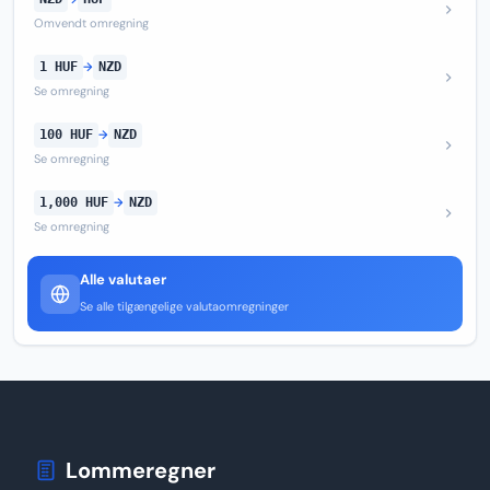
Omvendt omregning
1 HUF
→
NZD
Se omregning
100 HUF
→
NZD
Se omregning
1,000 HUF
→
NZD
Se omregning
Alle valutaer
Se alle tilgængelige valutaomregninger
Lommeregner