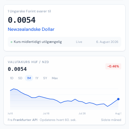
1 Ungarske Forint svarer til
0.0054
Newzealandske Dollar
Kurs midlertidigt utilgængelig
Live
6. August 2026
VALUTAKURS HUF / NZD
-0.46%
0.0054
1D
5D
1M
1Y
5Y
Max
Fra
Frankfurter API
· Opdateres hvert 60. sek.
Sidste måned