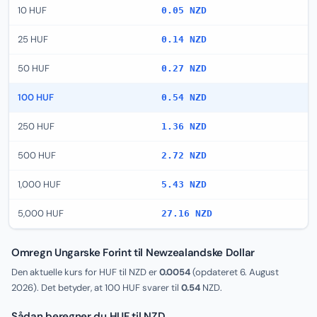
10 HUF
0.05 NZD
25 HUF
0.14 NZD
50 HUF
0.27 NZD
100 HUF
0.54 NZD
250 HUF
1.36 NZD
500 HUF
2.72 NZD
1,000 HUF
5.43 NZD
5,000 HUF
27.16 NZD
Omregn Ungarske Forint til Newzealandske Dollar
Den aktuelle kurs for HUF til NZD er
0.0054
(opdateret
6. August
2026
). Det betyder, at 100 HUF svarer til
0.54
NZD.
Sådan beregner du HUF til NZD