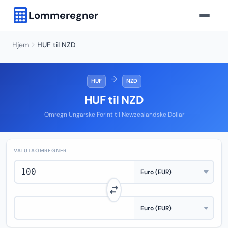
Lommeregner
Hjem
HUF til NZD
→
HUF
NZD
HUF til NZD
Omregn Ungarske Forint til Newzealandske Dollar
VALUTAOMREGNER