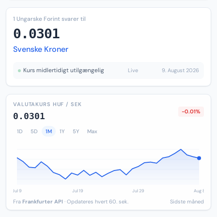
1 Ungarske Forint svarer til
0.0301
Svenske Kroner
Kurs midlertidigt utilgængelig
Live
9. August 2026
VALUTAKURS HUF / SEK
-0.01%
0.0301
1D
5D
1M
1Y
5Y
Max
Fra
Frankfurter API
· Opdateres hvert 60. sek.
Sidste måned