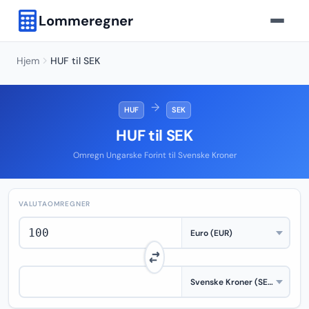
Lommeregner
Hjem
HUF til SEK
→
HUF
SEK
HUF til SEK
Omregn Ungarske Forint til Svenske Kroner
VALUTAOMREGNER