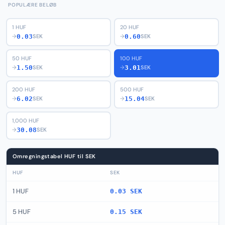
POPULÆRE BELØB
1 HUF
20 HUF
0.03
0.60
→
SEK
→
SEK
50 HUF
100 HUF
1.50
3.01
→
SEK
→
SEK
200 HUF
500 HUF
6.02
15.04
→
SEK
→
SEK
1,000 HUF
30.08
→
SEK
Omregningstabel HUF til SEK
HUF
SEK
1 HUF
0.03 SEK
5 HUF
0.15 SEK