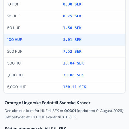
10 HUF
0.30 SEK
25 HUF
0.75 SEK
50 HUF
1.50 SEK
100 HUF
3.01 SEK
250 HUF
7.52 SEK
500 HUF
15.04 SEK
1,000 HUF
30.08 SEK
5,000 HUF
150.41 SEK
Omregn Ungarske Forint til Svenske Kroner
Den aktuelle kurs for HUF til SEK er
0.0301
(opdateret
9. August 2026
).
Det betyder, at 100 HUF svarer til
3.01
SEK.
Sådan beregner du HUF til SEK